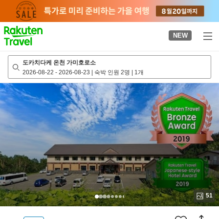
to
top
page
NEW
도카치다케 온천 가미호로소
2026-08-22
-
2026-08-23
|
숙박 인원 2명
|
1개
51