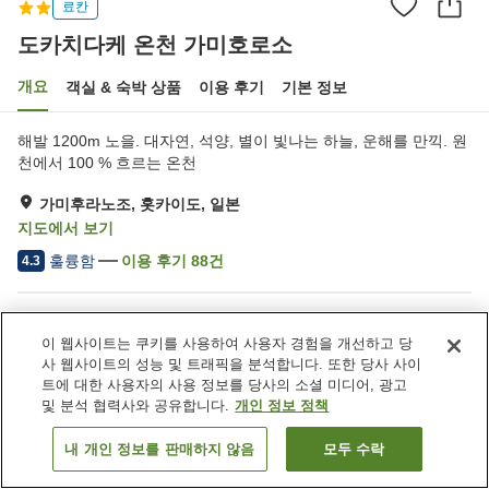
료칸
도카치다케 온천 가미호로소
개요
객실 & 숙박 상품
이용 후기
기본 정보
해발 1200m 노을. 대자연, 석양, 별이 빛나는 하늘, 운해를 만끽. 원
천에서 100 % 흐르는 온천
가미후라노조, 홋카이도, 일본
지도에서 보기
훌륭함
이용 후기
88
건
4.3
숙소 편의 시설/서비스
이 웹사이트는 쿠키를 사용하여 사용자 경험을 개선하고 당
주차장
사우나
사 웹사이트의 성능 및 트래픽을 분석합니다. 또한 당사 사이
레스토랑
자동판매기
트에 대한 사용자의 사용 정보를 당사의 소셜 미디어, 광고
및 분석 협력사와 공유합니다.
개인 정보 정책
홈
일본
홋카이도
가미후라노조
도카치다케 온천 가미호로소
내 개인 정보를 판매하지 않음
모두 수락
객실 보기