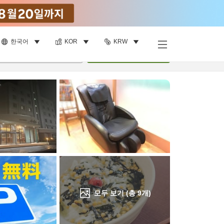
한국어
KOR
KRW
객실 보기
명
•
객실
1
개
검색
모두 보기 (총
9
개)