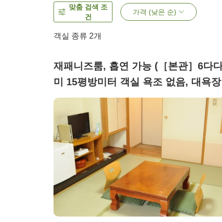
맞춤 검색 조
가격 (낮은 순)
건
객실 종류
2
개
재패니즈룸, 흡연 가능 (［본관］6다
미 15평방미터 객실 욕조 없음, 대욕장
이용)