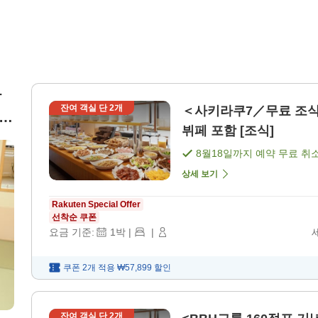
다
잔여 객실 단
2
개
＜사키라쿠7／무료 조식 
뷔페 포함 [조식]
8월18일
까지 예약 무료 취
상세 보기
Rakuten Special Offer
선착순 쿠폰
요금 기준:
1
박
|
|
쿠폰 2개 적용
₩57,899
할인
잔여 객실 단
2
개