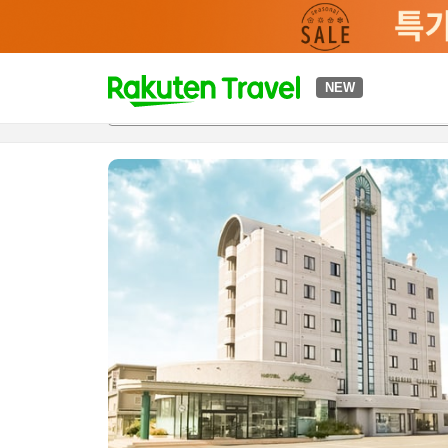
t
NEW
개요
객실 & 숙박 상품
이용 후기
편의 시설/서비스
o
p
P
a
g
e
_
s
e
a
r
c
h