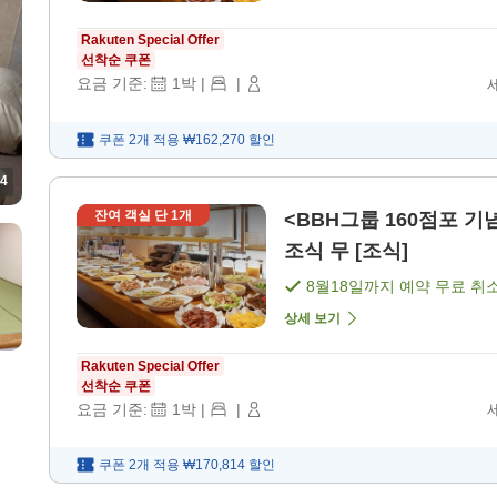
Rakuten Special Offer
선착순 쿠폰
요금 기준:
1
박
|
|
쿠폰 2개 적용
₩162,270
할인
4
잔여 객실 단
1
개
<BBH그룹 160점포 
조식 무 [조식]
8월18일
까지 예약 무료 취
상세 보기
Rakuten Special Offer
선착순 쿠폰
요금 기준:
1
박
|
|
쿠폰 2개 적용
₩170,814
할인