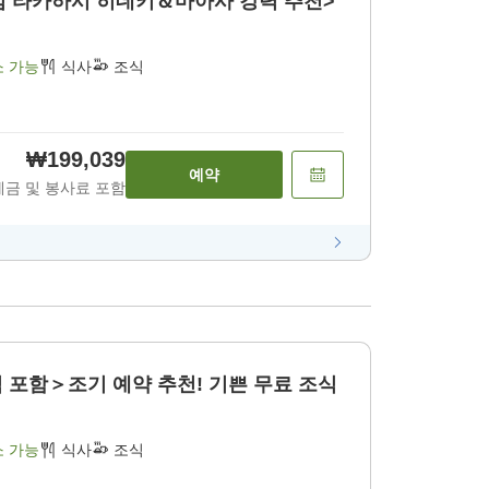
기념 타카하시 히데키＆마아사 강력 추천>
소 가능
식사
조식
₩199,039
예약
세금 및 봉사료 포함
포함＞조기 예약 추천! 기쁜 무료 조식
소 가능
식사
조식