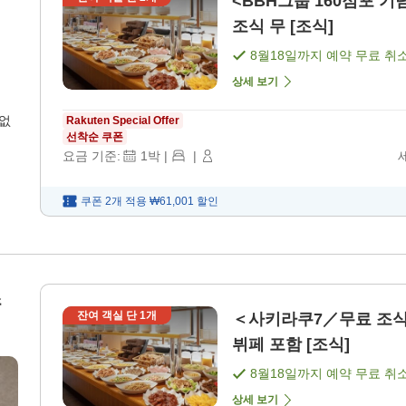
<BBH그룹 160점포 
조식 무 [조식]
8월18일
까지 예약 무료 취
상세 보기
 없
Rakuten Special Offer
선착순 쿠폰
요금 기준:
1
박
|
|
쿠폰 2개 적용
₩61,001
할인
조
잔여 객실 단
1
개
＜사키라쿠7／무료 조식 
뷔페 포함 [조식]
8월18일
까지 예약 무료 취
상세 보기