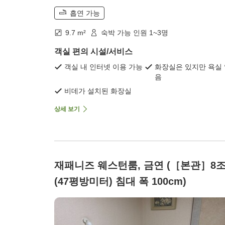
흡연 가능
9.7 m²
숙박 가능 인원 1~3명
객실 편의 시설/서비스
객실 내 인터넷 이용 가능
화장실은 있지만 욕실
음
비데가 설치된 화장실
상세 보기
재패니즈 웨스턴룸, 금연 (［본관］8
(47평방미터) 침대 폭 100cm)