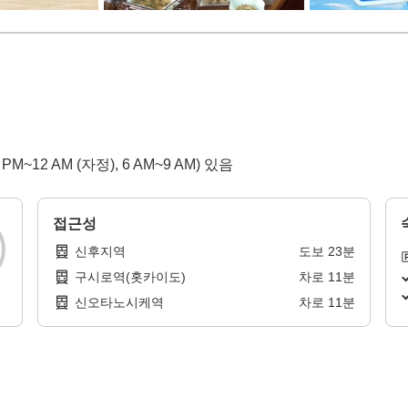
2 AM (자정), 6 AM~9 AM) 있음
접근성
신후지역
도보
23
분
구시로역(홋카이도)
차로
11
분
신오타노시케역
차로
11
분