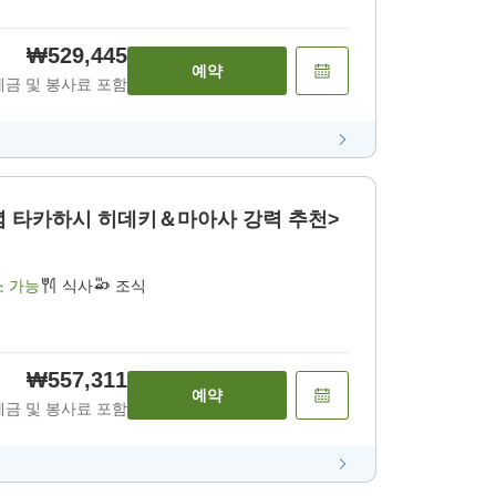
₩529,445
예약
세금 및 봉사료 포함
기념 타카하시 히데키＆마아사 강력 추천>
소 가능
식사
조식
₩557,311
예약
세금 및 봉사료 포함