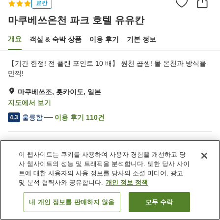
료칸
마쿠베쓰온천 파크 호텔 유유칸
개요
객실 & 숙박 상품
이용 후기
기본 정보
【기간 한정! 전 플랜 포인트 10 배】 원천 곱셈! 몰 온천과 방식을
만끽!
마쿠베쓰조, 홋카이도, 일본
지도에서 보기
훌륭함
이용 후기
110
건
4.3
숙소 편의 시설/서비스
이 웹사이트는 쿠키를 사용하여 사용자 경험을 개선하고 당
주차장
제트 욕조
사 웹사이트의 성능 및 트래픽을 분석합니다. 또한 당사 사이
사우나
카페
트에 대한 사용자의 사용 정보를 당사의 소셜 미디어, 광고
및 분석 협력사와 공유합니다.
개인 정보 정책
홈
일본
홋카이도
마쿠베쓰조
내 개인 정보를 판매하지 않음
모두 수락
객실 보기
마쿠베쓰온천 파크 호텔 유유칸