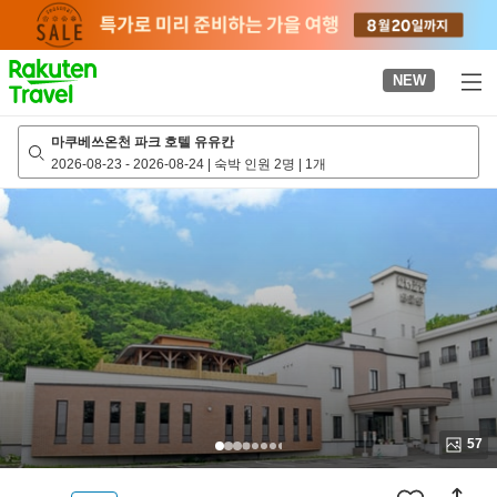
to
top
page
NEW
마쿠베쓰온천 파크 호텔 유유칸
2026-08-23
-
2026-08-24
|
숙박 인원 2명
|
1개
57