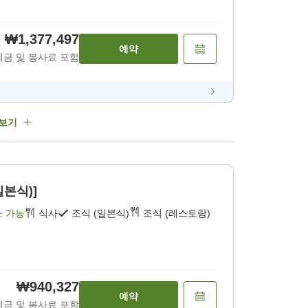
₩1,377,497
예약
세금 및 봉사료 포함
 보기
일본식)]
소 가능
식사
조식 (일본식)
조식 (레스토랑)
₩940,327
예약
세금 및 봉사료 포함