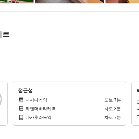
테르
접근성
니시나카역
도보
7
분
라벤더바타케역
차로
3
분
나카후라노역
차로
7
분