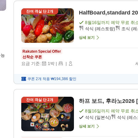
잔여 객실 단
2
개
HalfBoard,standard
8월16일
까지 예약 무료 취
석식 (레스토랑)
조식 (
상세 보기
Rakuten Special Offer
가능
선착순 쿠폰
요금 기준:
1
박
|
|
쿠폰 2개 적용
₩194,386
할인
잔여 객실 단
2
개
하프 보드, 후라노2026 [
8월16일
까지 예약 무료 취
석식 (일본식)
석식 (레스
상세 보기