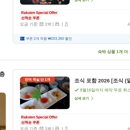
상세 보기
Rakuten Special Offer
선착순 쿠폰
요금 기준:
1
박
|
|
쿠폰 2개 적용
₩203,360
할인
숙박 상품
1
개 더
2층
잔여 객실 단
1
개
조식 포함 2026 [조식 (
8월16일
까지 예약 무료 취
상세 보기
Rakuten Special Offer
선착순 쿠폰
요금 기준:
1
박
|
|