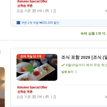
Rakuten Special Offer
선착순 쿠폰
요금 기준:
1
박
|
|
쿠폰 2개 적용
₩202,329
할인
숙박 상품
1
개 더
리
잔여 객실 단
3
개
조식 포함 2026 [조식 (
8월16일
까지 예약 무료 취
상세 보기
Rakuten Special Offer
선착순 쿠폰
요금 기준:
1
박
|
|