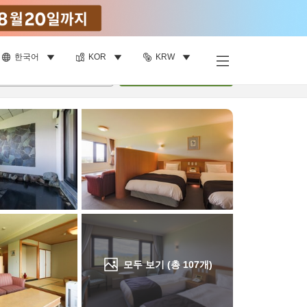
한국어
KOR
KRW
객실 보기
명
•
객실
1
개
검색
모두 보기 (총
107
개)