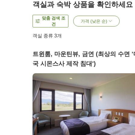
객실과 숙박 상품을 확인하세요
맞춤 검색 조
가격 (낮은 순)
건
객실 종류
3
개
트윈룸, 마운틴뷰, 금연 (최상의 수면 '
국 시몬스사 제작 침대')