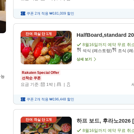
쿠폰 2개 적용
₩181,009
할인
잔여 객실 단
1
개
HalfBoard,standard
8월16일
까지 예약 무료 취
석식 (레스토랑)
조식 (
상세 보기
Rakuten Special Offer
가능
선착순 쿠폰
요금 기준:
1
박
|
|
쿠폰 2개 적용
₩196,448
할인
잔여 객실 단
1
개
하프 보드, 후라노2026 [
8월16일
까지 예약 무료 취