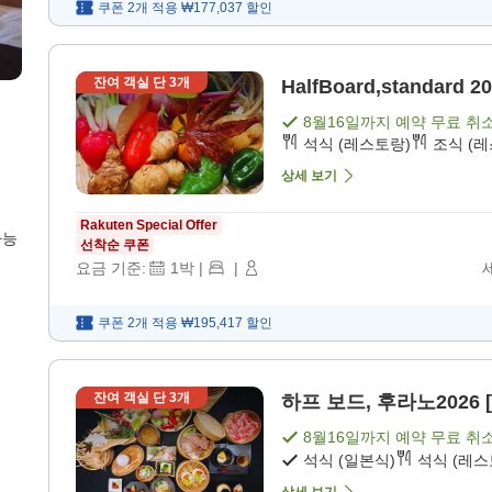
쿠폰 2개 적용
₩177,037
할인
잔여 객실 단
3
개
HalfBoard,standard
8월16일
까지 예약 무료 취
석식 (레스토랑)
조식 (
상세 보기
Rakuten Special Offer
가능
선착순 쿠폰
요금 기준:
1
박
|
|
쿠폰 2개 적용
₩195,417
할인
잔여 객실 단
3
개
하프 보드, 후라노2026 [
8월16일
까지 예약 무료 취
석식 (일본식)
석식 (레스