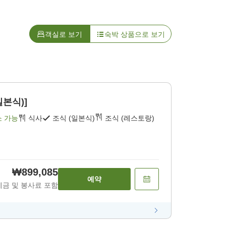
객실로 보기
숙박 상품으로 보기
일본식)]
소 가능
식사
조식 (일본식)
조식 (레스토랑)
₩899,085
예약
세금 및 봉사료 포함