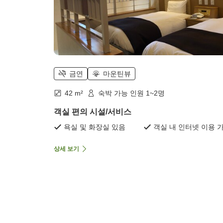
금연
마운틴뷰
42 m²
숙박 가능 인원 1~2명
객실 편의 시설/서비스
욕실 및 화장실 있음
객실 내 인터넷 이용 
상세 보기