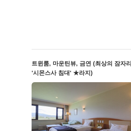
트윈룸, 마운틴뷰, 금연 (최상의 잠자
'시몬스사 침대' ★라지)