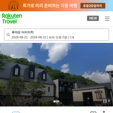
to
top
page
NEW
유야도 다이이치
2026-08-21
-
2026-08-22
|
숙박 인원 2명
|
1개
3