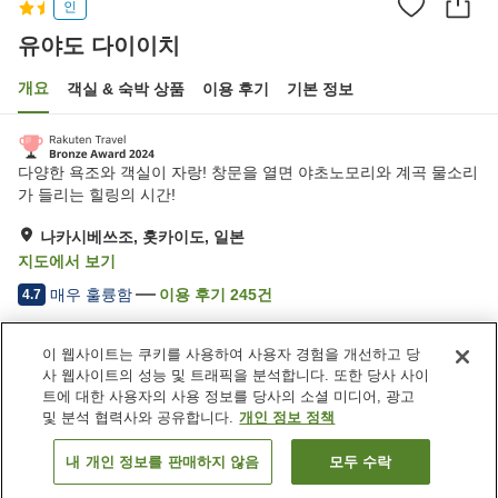
인
유야도 다이이치
개요
객실 & 숙박 상품
이용 후기
기본 정보
다양한 욕조와 객실이 자랑! 창문을 열면 야초노모리와 계곡 물소리
가 들리는 힐링의 시간!
나카시베쓰조, 홋카이도, 일본
지도에서 보기
매우 훌륭함
이용 후기
245
건
4.7
이 웹사이트는 쿠키를 사용하여 사용자 경험을 개선하고 당
숙소 편의 시설/서비스
사 웹사이트의 성능 및 트래픽을 분석합니다. 또한 당사 사이
주차장
암반욕
트에 대한 사용자의 사용 정보를 당사의 소셜 미디어, 광고
사우나
레스토랑
및 분석 협력사와 공유합니다.
개인 정보 정책
내 개인 정보를 판매하지 않음
모두 수락
객실 보기
홈
일본
홋카이도
나카시베쓰조
유야도 다이이치