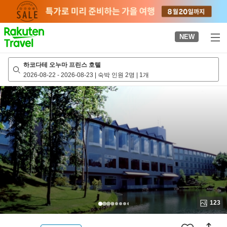
to
top
page
NEW
하코다테 오누마 프린스 호텔
2026-08-22
-
2026-08-23
|
숙박 인원 2명
|
1개
123