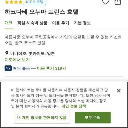
리조트 호텔
하코다테 오누마 프린스 호텔
개요
객실 & 숙박 상품
이용 후기
기본 정보
아름다운 오누마 국립공원에서 자연의 숨결을 느낄 수 있는 리조트
호텔. 골프 코스도 인접.
나나에조, 홋카이도, 일본
지도에서 보기
매우 좋음
이용 후기
319
건
4.2
숙소 편의 시설/서비스
이 웹사이트는 쿠키를 사용하여 사용자 경험을 개선하고 당
Wi-Fi
레스토랑
사 웹사이트의 성능 및 트래픽을 분석합니다. 또한 당사 사이
바
자동판매기
트에 대한 사용자의 사용 정보를 당사의 소셜 미디어, 광고
및 분석 협력사와 공유합니다.
개인 정보 정책
홈
일본
홋카이도
나나에조
하코다테 오누마 프린스 호텔
내 개인 정보를 판매하지 않음
모두 수락
객실 보기