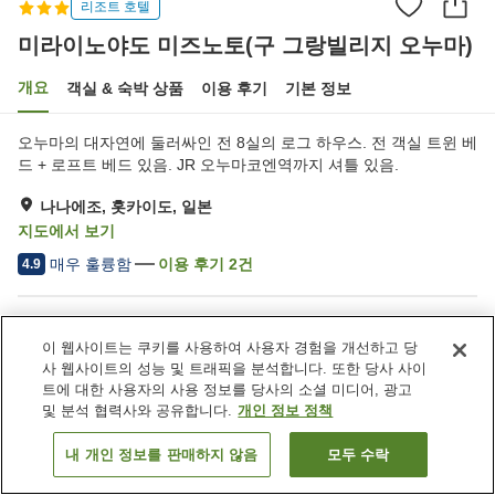
리조트 호텔
미라이노야도 미즈노토(구 그랑빌리지 오누마)
개요
객실 & 숙박 상품
이용 후기
기본 정보
오누마의 대자연에 둘러싸인 전 8실의 로그 하우스. 전 객실 트윈 베
드 + 로프트 베드 있음. JR 오누마코엔역까지 셔틀 있음.
나나에조, 홋카이도, 일본
지도에서 보기
매우 훌륭함
이용 후기
2
건
4.9
숙소 편의 시설/서비스
이 웹사이트는 쿠키를 사용하여 사용자 경험을 개선하고 당
주차장
레스토랑
사 웹사이트의 성능 및 트래픽을 분석합니다. 또한 당사 사이
자동판매기
세탁 (유료)
트에 대한 사용자의 사용 정보를 당사의 소셜 미디어, 광고
및 분석 협력사와 공유합니다.
개인 정보 정책
홈
일본
홋카이도
나나에조
내 개인 정보를 판매하지 않음
모두 수락
객실 보기
미라이노야도 미즈노토(구 그랑빌리지 오누마)