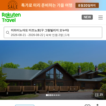
to
top
page
NEW
미라이노야도 미즈노토(구 그랑빌리지 오누마)
2026-08-21
-
2026-08-22
|
숙박 인원 2명
|
1개
25