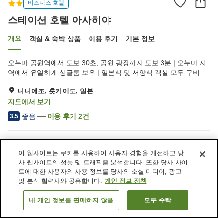
비즈니스 호텔
스테이션 호텔 아사히야
개요
객실 & 숙박 상품
이용 후기
기본 정보
오누마 공원역에서 도보 30초, 공원 광장까지 도보 3분 | 오누마 지
역에서 유일하게 싱글룸 보유 | 일본식 및 서양식 객실 모두 구비
나나에조, 홋카이도, 일본
지도에서 보기
좋음
이용 후기
2
건
3.5
숙소 편의 시설/서비스
이 웹사이트는 쿠키를 사용하여 사용자 경험을 개선하고 당
주차장
레스토랑
사 웹사이트의 성능 및 트래픽을 분석합니다. 또한 당사 사이
카페
상점
트에 대한 사용자의 사용 정보를 당사의 소셜 미디어, 광고
및 분석 협력사와 공유합니다.
개인 정보 정책
홈
일본
홋카이도
나나에조
스테이션 호텔 아사히야
내 개인 정보를 판매하지 않음
모두 수락
객실 보기