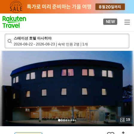
to
top
page
NEW
스테이션 호텔 아사히야
2026-08-22
-
2026-08-23
|
숙박 인원 2명
|
1개
19