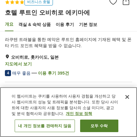
비즈니스 호텔
호텔 루트인 오비히로 에키마에
개요
객실 & 숙박 상품
이용 후기
기본 정보
라쿠텐 트래블을 통한 예약은 루트인 홈페이지에 기재된 혜택 및 폰
타 카드 포인트 혜택을 받을 수 없습니다.
오비히로, 홋카이도, 일본
지도에서 보기
매우 좋음
이용 후기
395
건
4
숙소 편의 시설/서비스
이 웹사이트는 쿠키를 사용하여 사용자 경험을 개선하고 당
주차장
사우나
사 웹사이트의 성능 및 트래픽을 분석합니다. 또한 당사 사이
스파 / 미용실
레스토랑
트에 대한 사용자의 사용 정보를 당사의 소셜 미디어, 광고
및 분석 협력사와 공유합니다.
개인 정보 정책
홈
일본
홋카이도
오비히로
호텔 루트인 오비히로 에키마에
내 개인 정보를 판매하지 않음
모두 수락
객실 보기