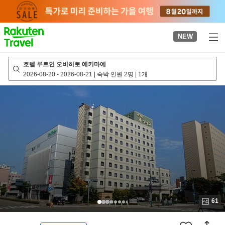
to
top
page
NEW
호텔 루트인 오비히로 에키마에
2026-08-20
-
2026-08-21
|
숙박 인원 2명
|
1개
61