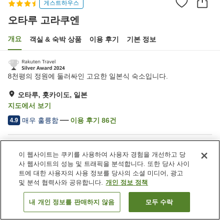
게스트하우스
오타루 고라쿠엔
개요
객실 & 숙박 상품
이용 후기
기본 정보
8천평의 정원에 둘러싸인 고요한 일본식 숙소입니다.
오타루, 홋카이도, 일본
지도에서 보기
매우 훌륭함
이용 후기
86
건
4.9
숙소 편의 시설/서비스
이 웹사이트는 쿠키를 사용하여 사용자 경험을 개선하고 당
주차장
스파 / 미용실
사 웹사이트의 성능 및 트래픽을 분석합니다. 또한 당사 사이
프라이빗 다이닝
라운지
트에 대한 사용자의 사용 정보를 당사의 소셜 미디어, 광고
및 분석 협력사와 공유합니다.
개인 정보 정책
홈
일본
홋카이도
오타루
오타루 고라쿠엔
내 개인 정보를 판매하지 않음
모두 수락
객실 보기