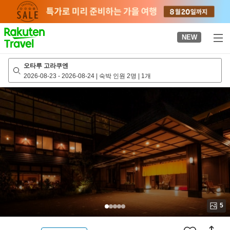
to
top
page
NEW
오타루 고라쿠엔
2026-08-23
-
2026-08-24
|
숙박 인원 2명
|
1개
5