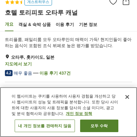
게스트하우스
호텔 토리피토 오타루 캐널
개요
객실 & 숙박 상품
이용 후기
기본 정보
트리플룸, 패밀리룸 모두 오타루만의 매력이 가득! 현지인들이 좋아
하는 음식이 포함된 조식 뷔페로 높은 평가를 받았습니다.
오타루, 홋카이도, 일본
지도에서 보기
매우 좋음
이용 후기
437
건
4.2
숙소 편의 시설/서비스
이 웹사이트는 쿠키를 사용하여 사용자 경험을 개선하고 당
주차장
스파 / 미용실
사 웹사이트의 성능 및 트래픽을 분석합니다. 또한 당사 사이
레스토랑
자동판매기
트에 대한 사용자의 사용 정보를 당사의 소셜 미디어, 광고
및 분석 협력사와 공유합니다.
개인 정보 정책
홈
일본
홋카이도
오타루
호텔 토리피토 오타루 캐널
내 개인 정보를 판매하지 않음
모두 수락
객실 보기