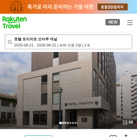
to
top
page
NEW
호텔 토리피토 오타루 캐널
2026-08-21
-
2026-08-22
|
숙박 인원 2명
|
1개
69