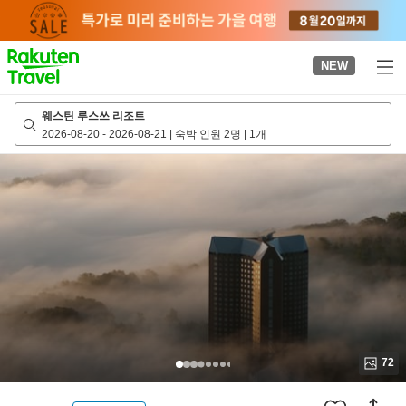
to
top
page
NEW
웨스틴 루스쓰 리조트
2026-08-20
-
2026-08-21
|
숙박 인원 2명
|
1개
72