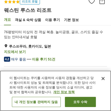
리조트 호텔
웨스틴 루스쓰 리조트
개요
객실 & 숙박 상품
이용 후기
기본 정보
76평방미터 이상의 전 객실 복층. 놀이공원, 골프, 스키도 즐길 수
있는 인터내셔널 호텔
루스쓰무라, 홋카이도, 일본
지도에서 보기
매우 좋음
이용 후기
51
건
4.2
숙소 편의 시설/서비스
이 웹사이트는 쿠키를 사용하여 사용자 경험을 개선하고 당
주차장
사우나
사 웹사이트의 성능 및 트래픽을 분석합니다. 또한 당사 사이
스파 / 미용실
피트니스 클럽 / 헬스장
트에 대한 사용자의 사용 정보를 당사의 소셜 미디어, 광고
및 분석 협력사와 공유합니다.
개인 정보 정책
홈
일본
홋카이도
루스쓰무라
웨스틴 루스쓰 리조트
내 개인 정보를 판매하지 않음
모두 수락
객실 보기