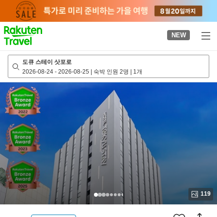
to
top
page
NEW
도큐 스테이 삿포로
2026-08-24
-
2026-08-25
|
숙박 인원 2명
|
1개
119