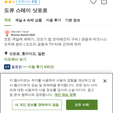
비즈니스 호텔
도큐 스테이 삿포로
개요
객실 & 숙박 상품
이용 후기
기본 정보
모든 객실에 세탁기, 건조기 및 전자레인지 구비 | 관광과 비즈니스
모두에 편리 | 오도리 공원과 TV 타워 근처에 위치
삿포로, 홋카이도, 일본
지도에서 보기
훌륭함
이용 후기
635
건
4.5
이 웹사이트는 쿠키를 사용하여 사용자 경험을 개선하고 당
숙소 편의 시설/서비스
사 웹사이트의 성능 및 트래픽을 분석합니다. 또한 당사 사이
Wi-Fi
역에서 도보 5분
트에 대한 사용자의 사용 정보를 당사의 소셜 미디어, 광고
레스토랑
완전 금연
및 분석 협력사와 공유합니다.
개인 정보 정책
내 개인 정보를 판매하지 않음
모두 수락
객실 보기
홈
일본
홋카이도
삿포로
도큐 스테이 삿포로