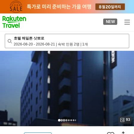
to
top
page
NEW
호텔 해밀튼 삿뽀로
2026-08-20
-
2026-08-21
|
숙박 인원 2명
|
1개
93