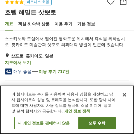
비즈니스 호텔
호텔 해밀튼 삿뽀로
개요
객실 & 숙박 상품
이용 후기
기본 정보
스스키노와 도심에서 떨어진 평화로운 위치에서 휴식을 취하십시
오. 홋카이도 미술관과 삿포로 의과대학 병원이 인근에 있습니다.
삿포로, 홋카이도, 일본
지도에서 보기
매우 좋음
이용 후기
717
건
4.1
숙소 편의 시설/서비스
이 웹사이트는 쿠키를 사용하여 사용자 경험을 개선하고 당
주차장
스파 / 미용실
사 웹사이트의 성능 및 트래픽을 분석합니다. 또한 당사 사이
레스토랑
자동판매기
트에 대한 사용자의 사용 정보를 당사의 소셜 미디어, 광고
및 분석 협력사와 공유합니다.
개인 정보 정책
홈
일본
홋카이도
삿포로
호텔 해밀튼 삿뽀로
내 개인 정보를 판매하지 않음
모두 수락
객실 보기