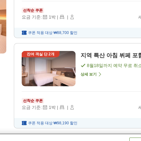
선착순 쿠폰
요금 기준:
1
박
|
|
쿠폰 적용 대상
₩88,700
할인
잔여 객실 단
2
개
지역 특산 아침 뷔페 포함
8월18일
까지 예약 무료 취
상세 보기
선착순 쿠폰
요금 기준:
1
박
|
|
쿠폰 적용 대상
₩98,190
할인