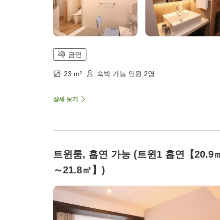
금연
23 m²
숙박 가능 인원 2명
상세 보기
트윈룸, 흡연 가능 (트윈1 흡연【20.9
～21.8㎡】)