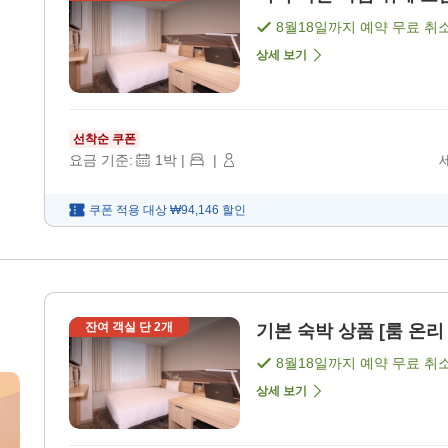
8월18일
까지 예약 무료 취
상세 보기
선착순 쿠폰
요금 기준:
1
박
|
|
쿠폰 적용 대상
₩94,146
할인
잔여 객실 단
2
개
기본 숙박 상품 [룸 온리 
8월18일
까지 예약 무료 취
상세 보기