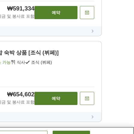
₩591,334
예약
세금 및 봉사료 포함
 숙박 상품 [조식 (뷔페)]
소 가능
식사
조식 (뷔페)
₩654,602
예약
세금 및 봉사료 포함