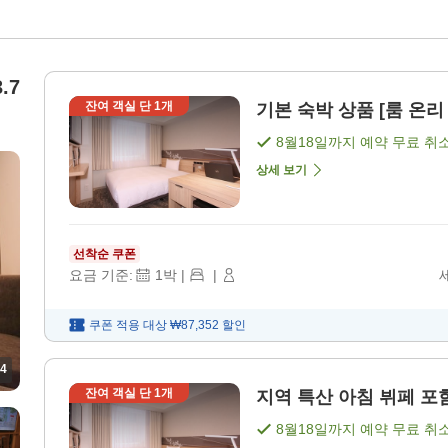
.7
잔여 객실 단
1
개
기본 숙박 상품 [룸 온리 
8월18일
까지 예약 무료 취
상세 보기
선착순 쿠폰
요금 기준:
1
박
|
|
쿠폰 적용 대상
₩87,352
할인
4
잔여 객실 단
1
개
지역 특산 아침 뷔페 포함
8월18일
까지 예약 무료 취