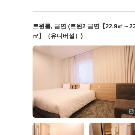
트윈룸, 금연 (트윈2 금연【22.9㎡～23
㎡】（유니버설）)