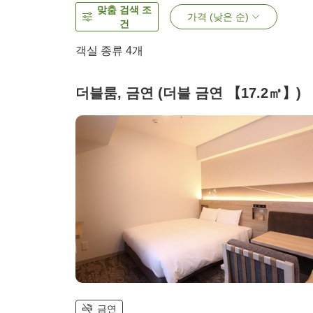
맞춤 검색 조
가격 (낮은 순)
건
객실 종류
4
개
더블룸, 금연 (더블 금연 【17.2㎡】)
금연