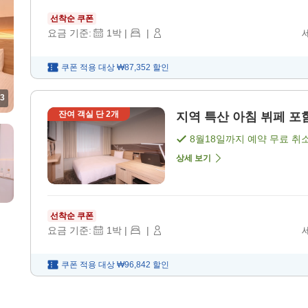
선착순 쿠폰
요금 기준:
1
박
|
|
쿠폰 적용 대상
₩87,352
할인
3
잔여 객실 단
2
개
지역 특산 아침 뷔페 포함
8월18일
까지 예약 무료 취
상세 보기
선착순 쿠폰
요금 기준:
1
박
|
|
쿠폰 적용 대상
₩96,842
할인