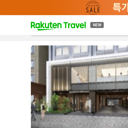
t
NEW
개요
객실 & 숙박 상품
이용 후기
편의 시설/서비스
o
p
P
a
g
e
_
s
e
a
r
c
h