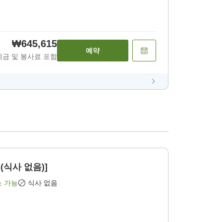
₩645,615
예약
세금 및 봉사료 포함
(식사 없음)]
소 가능
식사 없음