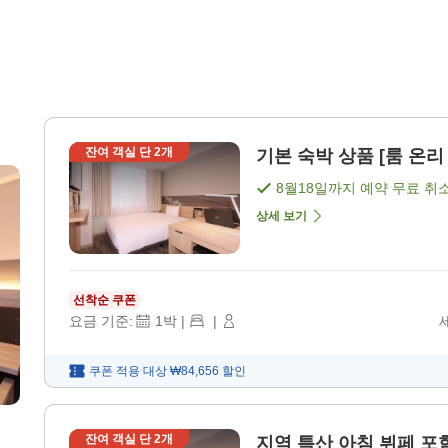
잔여 객실 단
2
개
기본 숙박 상품 [룸 온리 
8월18일
까지 예약 무료 취
상세 보기
선착순 쿠폰
요금 기준:
1
박
|
|
쿠폰 적용 대상
₩84,656
할인
잔여 객실 단
2
개
지역 특산 아침 뷔페 포함