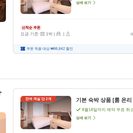
상세 보기
선착순 쿠폰
요금 기준:
1
박
|
|
쿠폰 적용 대상
₩96,842
할인
㎡
잔여 객실 단
2
개
기본 숙박 상품 [룸 온리 
8월18일
까지 예약 무료 취
상세 보기