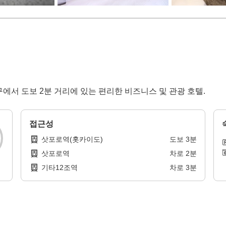
출구에서 도보 2분 거리에 있는 편리한 비즈니스 및 관광 호텔.
접근성
삿포로역(홋카이도)
도보
3
분
삿포로역
차로
2
분
기타12조역
차로
3
분