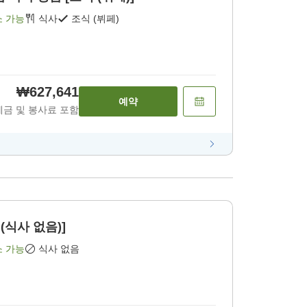
소 가능
식사
조식 (뷔페)
₩627,641
예약
세금 및 봉사료 포함
(식사 없음)]
소 가능
식사 없음