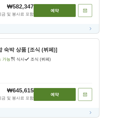
₩582,347
예약
세금 및 봉사료 포함
 숙박 상품 [조식 (뷔페)]
소 가능
식사
조식 (뷔페)
₩645,615
예약
세금 및 봉사료 포함