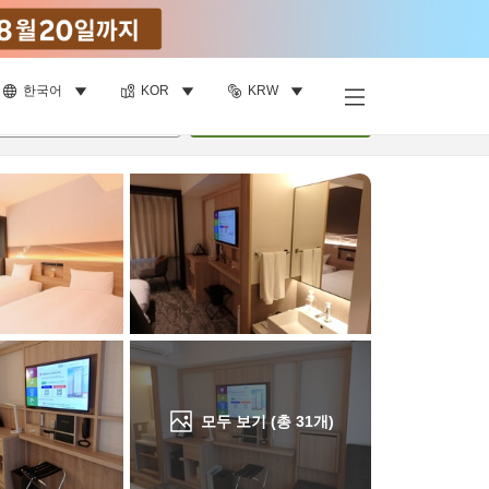
한국어
KOR
KRW
객실 보기
명
•
객실
1
개
검색
모두 보기 (총
31
개)