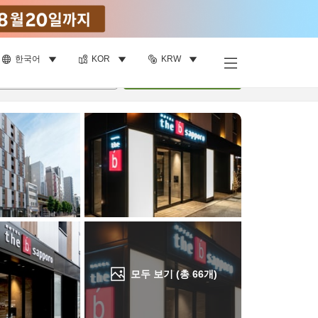
한국어
KOR
KRW
객실 보기
명
•
객실
1
개
검색
모두 보기 (총
66
개)