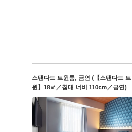
스탠다드 트윈룸, 금연 (【스탠다드 트
윈】18㎡／침대 너비 110cm／금연)