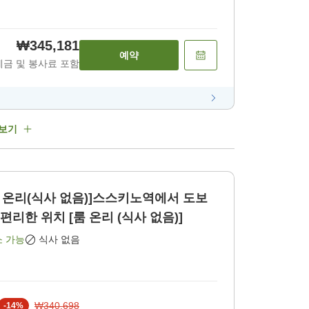
₩345,181
예약
세금 및 봉사료 포함
 보기
룸 온리(식사 없음)]스스키노역에서 도보
편리한 위치 [룸 온리 (식사 없음)]
소 가능
식사 없음
₩340,698
-
14
%