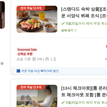
잔여 객실 단
8
개
[스탠다드 숙박 상품][
운 서양식 뷔페 조식 [조
8월20일
까지 예약 무료 취
상세 보기
Seasonal Sale
선착순 쿠폰
요금 기준:
1
박
|
|
가능
쿠폰 적용 대상
₩76,540
할인
잔여 객실 단
8
개
[13시 체크아웃][룸 온
트 체크아웃 포함 [룸 온리
8월20일
까지 예약 무료 취