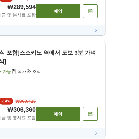
₩289,594
예약
세금 및 봉사료 포함
조식 포함]스스키노 역에서 도보 3분 가벼
식]
소 가능
식사
조식
₩360,423
-
14
%
₩306,360
예약
세금 및 봉사료 포함