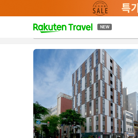
t
NEW
개요
객실 & 숙박 상품
이용 후기
편의 시설/서비스
o
p
P
a
g
e
_
s
e
a
r
c
h