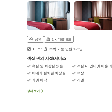
금연
1 x 더블베드
16 m²
숙박 가능 인원 1~2명
객실 편의 시설/서비스
욕실 및 화장실 있음
객실 내 인터넷 이용 
비데가 설치된 화장실
책상
카펫 바닥
리넨
상세 보기