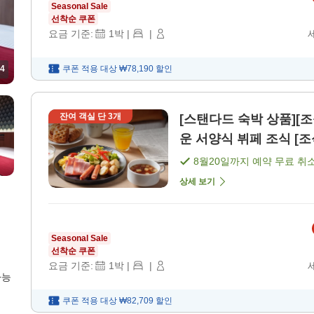
Seasonal Sale
선착순 쿠폰
요금 기준:
1
박
|
|
쿠폰 적용 대상
₩78,190
할인
4
잔여 객실 단
3
개
[스탠다드 숙박 상품][
운 서양식 뷔페 조식 [조
8월20일
까지 예약 무료 취
상세 보기
Seasonal Sale
선착순 쿠폰
요금 기준:
1
박
|
|
가능
쿠폰 적용 대상
₩82,709
할인