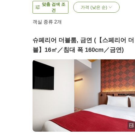
맞춤 검색 조
가격 (낮은 순)
건
객실 종류
2
개
슈페리어 더블룸, 금연 (【스페리어 더
블】16㎡／침대 폭 160cm／금연)