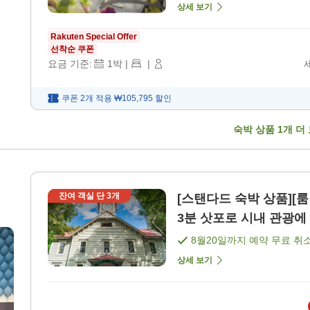
상세 보기
Rakuten Special Offer
선착순 쿠폰
요금 기준:
1
박
|
|
쿠폰 2개 적용
₩105,795
할인
숙박 상품
1
개 더
잔여 객실 단
3
개
[스탠다드 숙박 상품][
3분 삿포로 시내 관광에 
8월20일
까지 예약 무료 취
상세 보기