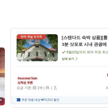
잔여 객실 단
8
개
[스탠다드 숙박 상품][
3분 삿포로 시내 관광에 
8월20일
까지 예약 무료 취
상세 보기
Seasonal Sale
선착순 쿠폰
요금 기준:
1
박
|
|
쿠폰 적용 대상
₩72,012
할인
4