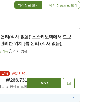
객실로 보기
숙박 상품으로 보기
룸 온리(식사 없음)]스스키노역에서 도보
편리한 위치 [룸 온리 (식사 없음)]
소 가능
식사 없음
₩313,801
-
14
%
₩266,731
예약
세금 및 봉사료 포함