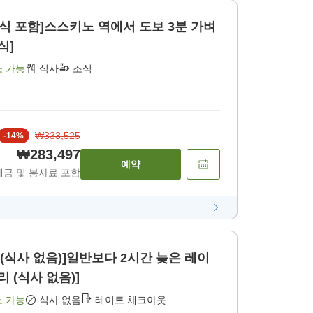
조식 포함]스스키노 역에서 도보 3분 가벼
식]
소 가능
식사
조식
₩333,525
-
14
%
₩283,497
예약
세금 및 봉사료 포함
리(식사 없음)]일반보다 2시간 늦은 레이
 (식사 없음)]
소 가능
식사 없음
레이트 체크아웃