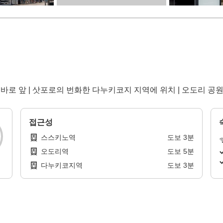
 바로 앞 | 삿포로의 번화한 다누키코지 지역에 위치 | 오도리 
접근성
스스키노역
도보
3
분
오도리역
도보
5
분
다누키코지역
도보
3
분