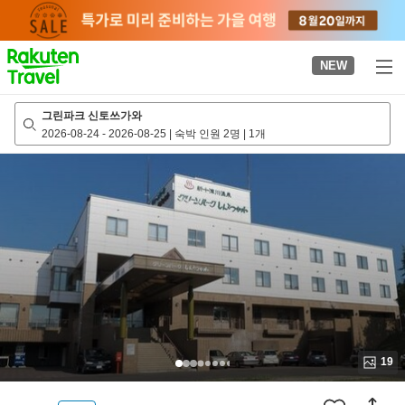
to
top
page
NEW
그린파크 신토쓰가와
2026-08-24
-
2026-08-25
|
숙박 인원 2명
|
1개
19