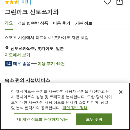
료칸
그린파크 신토쓰가와
개요
객실 & 숙박 상품
이용 후기
기본 정보
스포츠 시설에서 리프레시! 홋카이도 자연 체감
신토쓰카와조, 홋카이도, 일본
지도에서 보기
매우 좋음
이용 후기
45
건
4.2
숙소 편의 시설/서비스
주차장
제트 욕조
이 웹사이트는 쿠키를 사용하여 사용자 경험을 개선하고 당
사우나
레스토랑
사 웹사이트의 성능 및 트래픽을 분석합니다. 또한 당사 사이
트에 대한 사용자의 사용 정보를 당사의 소셜 미디어, 광고
및 분석 협력사와 공유합니다.
개인 정보 정책
홈
일본
홋카이도
신토쓰카와조
그린파크 신토쓰가와
내 개인 정보를 판매하지 않음
모두 수락
객실 보기