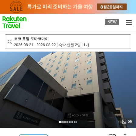
to
top
page
NEW
코코 호텔 도마코마이
2026-08-21
-
2026-08-22
|
숙박 인원 2명
|
1개
56