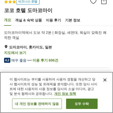
비즈니스 호텔
코코 호텔 도마코마이
개요
객실 & 숙박 상품
이용 후기
기본 정보
도마코마이역에서 도보 약 2분 | 화장실, 세면대, 욕실이 갖춰진 쾌
적한 객실
도마코마이, 홋카이도, 일본
지도에서 보기
매우 좋음
이용 후기
606
건
4.2
숙소 편의 시설/서비스
이 웹사이트는 쿠키를 사용하여 사용자 경험을 개선하고 당
스파 / 미용실
레스토랑
사 웹사이트의 성능 및 트래픽을 분석합니다. 또한 당사 사이
자동판매기
회의실
트에 대한 사용자의 사용 정보를 당사의 소셜 미디어, 광고
및 분석 협력사와 공유합니다.
개인 정보 정책
홈
일본
홋카이도
도마코마이
코코 호텔 도마코마이
내 개인 정보를 판매하지 않음
모두 수락
객실 보기