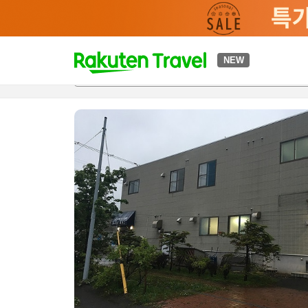
t
NEW
개요
객실 & 숙박 상품
이용 후기
편의 시설/서비스
o
p
P
a
g
e
_
s
e
a
r
c
h