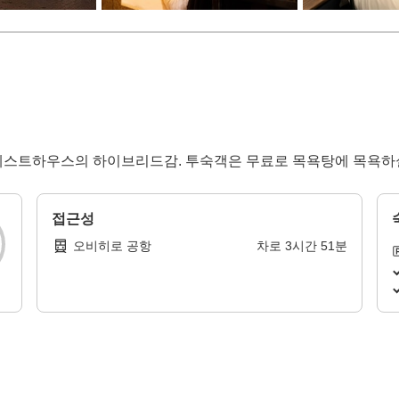
게스트하우스의 하이브리드감. 투숙객은 무료로 목욕탕에 목욕하실
접근성
오비히로 공항
차로
3
시간
51
분