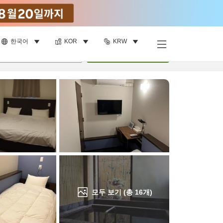
한국어
KOR
KRW
객실 보기
명
•
객실
1
개
검색
모두 보기 (총
16
개)