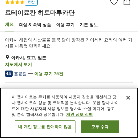
료칸
료테이료칸 히토마루카단
개요
객실 & 숙박 상품
이용 후기
기본 정보
아카시 해협의 해산물을 듬뿍 담아 창작된 가이세키 요리의 여러 가
지를 마음껏 만끽하세요.
아카시, 효고, 일본
지도에서 보기
훌륭함
이용 후기
75
건
4.5
숙소 편의 시설/서비스
이 웹사이트는 쿠키를 사용하여 사용자 경험을 개선하고 당
Wi-Fi
사우나
사 웹사이트의 성능 및 트래픽을 분석합니다. 또한 당사 사이
프라이빗 다이닝
완전 금연
트에 대한 사용자의 사용 정보를 당사의 소셜 미디어, 광고
및 분석 협력사와 공유합니다.
개인 정보 정책
홈
일본
효고
아카시
료테이료칸 히토마루카단
내 개인 정보를 판매하지 않음
모두 수락
객실 보기