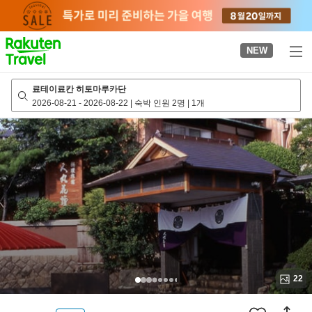
to
top
page
NEW
료테이료칸 히토마루카단
2026-08-21
-
2026-08-22
|
숙박 인원 2명
|
1개
22