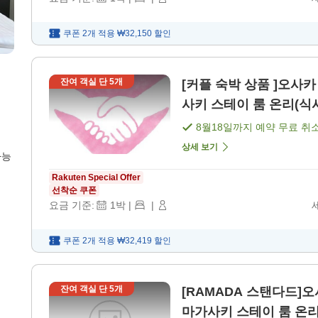
쿠폰 2개 적용
₩32,150
할인
잔여 객실 단
5
개
[커플 숙박 상품 ]오사
사키 스테이 룸 온리(식사
8월18일
까지 예약 무료 취
상세 보기
가능
Rakuten Special Offer
선착순 쿠폰
요금 기준:
1
박
|
|
쿠폰 2개 적용
₩32,419
할인
잔여 객실 단
5
개
[RAMADA 스탠다드]