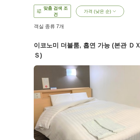
맞춤 검색 조
가격 (낮은 순)
건
객실 종류
7
개
이코노미 더블룸, 흡연 가능 (본관 Ｄ
Ｓ)