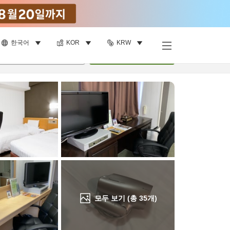
한국어
KOR
KRW
객실 보기
명
•
객실
1
개
검색
모두 보기 (총
35
개)