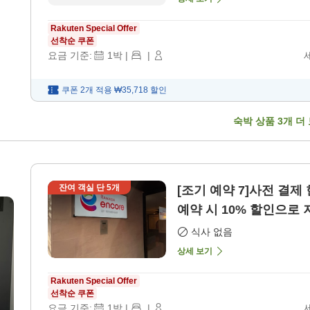
Rakuten Special Offer
선착순 쿠폰
요금 기준:
1
박
|
|
쿠폰 2개 적용
₩35,718
할인
숙박 상품
3
개 더
잔여 객실 단
5
개
[조기 예약 7]사전 결
예약 시 10% 할인으로 저
식사 없음
상세 보기
Rakuten Special Offer
선착순 쿠폰
요금 기준:
1
박
|
|