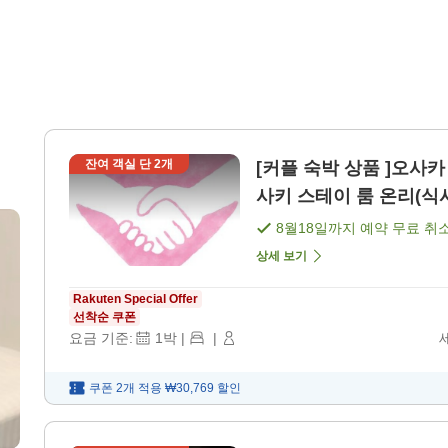
Ｘ
잔여 객실 단
2
개
[커플 숙박 상품 ]오사
사키 스테이 룸 온리(식사
8월18일
까지 예약 무료 취
상세 보기
Rakuten Special Offer
선착순 쿠폰
요금 기준:
1
박
|
|
쿠폰 2개 적용
₩30,769
할인