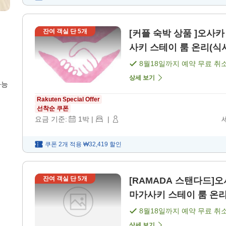
잔여 객실 단
5
개
[커플 숙박 상품 ]오사
사키 스테이 룸 온리(식사
8월18일
까지 예약 무료 취
상세 보기
가능
Rakuten Special Offer
선착순 쿠폰
요금 기준:
1
박
|
|
쿠폰 2개 적용
₩32,419
할인
잔여 객실 단
5
개
[RAMADA 스탠다드]
8월18일
까지 예약 무료 취
상세 보기