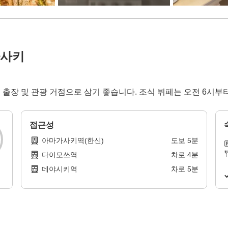
가사키
 출장 및 관광 거점으로 삼기 좋습니다. 조식 뷔페는 오전 6시부
접근성
아마가사키역(한신)
도보
5
분
다이모쓰역
차로
4
분
데야시키역
차로
5
분