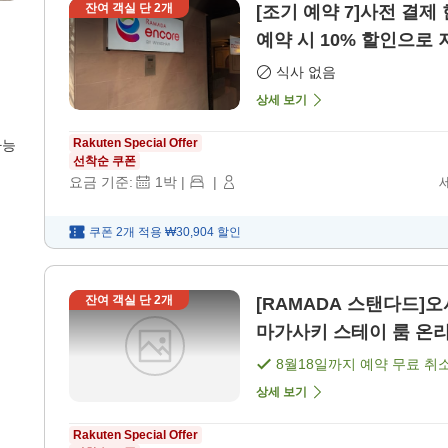
잔여 객실 단
2
개
[조기 예약 7]사전 결
예약 시 10% 할인으로 저
식사 없음
상세 보기
Rakuten Special Offer
가능
선착순 쿠폰
요금 기준:
1
박
|
|
쿠폰 2개 적용
₩30,904
할인
잔여 객실 단
2
개
[RAMADA 스탠다드]
8월18일
까지 예약 무료 취
상세 보기
Rakuten Special Offer