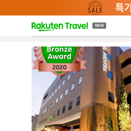
t
NEW
개요
객실 & 숙박 상품
이용 후기
하이라이트
편의 시설/
o
p
P
a
g
e
_
s
e
a
r
c
h