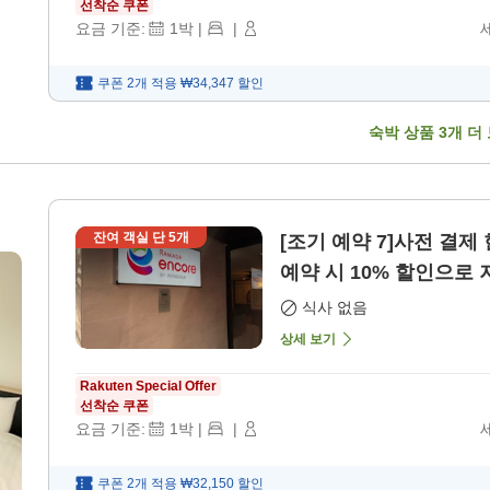
선착순 쿠폰
요금 기준:
1
박
|
|
쿠폰 2개 적용
₩34,347
할인
숙박 상품
3
개 더
잔여 객실 단
5
개
[조기 예약 7]사전 결
예약 시 10% 할인으로 저
식사 없음
상세 보기
Rakuten Special Offer
선착순 쿠폰
요금 기준:
1
박
|
|
쿠폰 2개 적용
₩32,150
할인