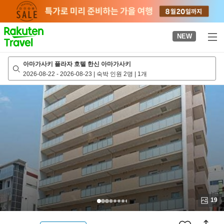
to
top
page
NEW
아마가사키 플라자 호텔 한신 아마가사키
2026-08-22
-
2026-08-23
|
숙박 인원 2명
|
1개
19