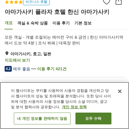
비즈니스 호텔
아마가사키 플라자 호텔 한신 아마가사키
개요
객실 & 숙박 상품
이용 후기
기본 정보
모든 객실 - 개별 조절되는 에어컨 구비 & 금연 | 한신 아마가사키역
에서 도보 약 4분 | 조식 뷔페 | 대욕장 완비
아마가사키, 효고, 일본
지도에서 보기
매우 좋음
이용 후기
421
건
4.2
숙소 편의 시설/서비스
이 웹사이트는 쿠키를 사용하여 사용자 경험을 개선하고 당
주차장
자동판매기
사 웹사이트의 성능 및 트래픽을 분석합니다. 또한 당사 사이
대욕장
세탁 (유료)
트에 대한 사용자의 사용 정보를 당사의 소셜 미디어, 광고
및 분석 협력사와 공유합니다.
개인 정보 정책
홈
일본
효고
아마가사키
내 개인 정보를 판매하지 않음
모두 수락
객실 보기
아마가사키 플라자 호텔 한신 아마가사키