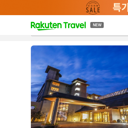
t
NEW
개요
객실 & 숙박 상품
이용 후기
편의 시설/서비스
o
p
P
a
g
e
_
s
e
a
r
c
h