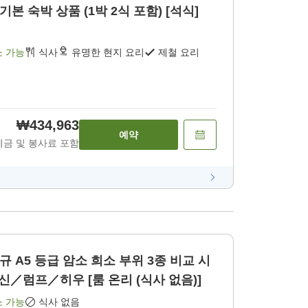
기본 숙박 상품 (1박 2식 포함) [석식]
소 가능
식사
유명한 현지 요리
제철 요리
₩434,963
예약
세금 및 봉사료 포함
규 A5 등급 암소 희소 부위 3종 비교 시
신／럼프／히우 [룸 온리 (식사 없음)]
소 가능
식사 없음