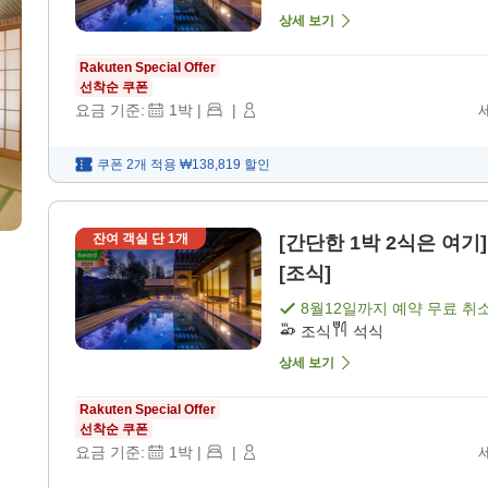
상세 보기
Rakuten Special Offer
선착순 쿠폰
요금 기준:
1
박
|
|
쿠폰 2개 적용
₩138,819
할인
잔여 객실 단
1
개
[간단한 1박 2식은 여기]
[조식]
8월12일
까지 예약 무료 취
조식
석식
상세 보기
Rakuten Special Offer
선착순 쿠폰
요금 기준:
1
박
|
|