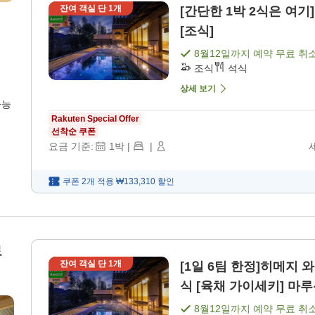
잔여 객실 단
1
개
[간단한 1박 2식은 여기]
[조식]
8월12일
까지 예약 무료 취
조식
석식
상세 보기
가능
Rakuten Special Offer
선착순 쿠폰
요금 기준:
1
박
|
|
쿠폰 2개 적용
₩133,310
할인
로
잔여 객실 단
1
개
[1일 6팀 한정]히메지 와
식 [육채 가이세키] 마루
8월12일
까지 예약 무료 취