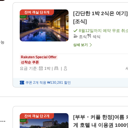
잔여 객실 단
6
개
[간단한 1박 2식은 여기]
[조식]
8월12일
까지 예약 무료 취
조식
석식
가능
상세 보기
Rakuten Special Offer
선착순 쿠폰
요금 기준:
1
박
|
|
쿠폰 2개 적용
₩130,281
할인
잔여 객실 단
2
개
[부부・커플 한정]여름 커플 여행 응원
.5