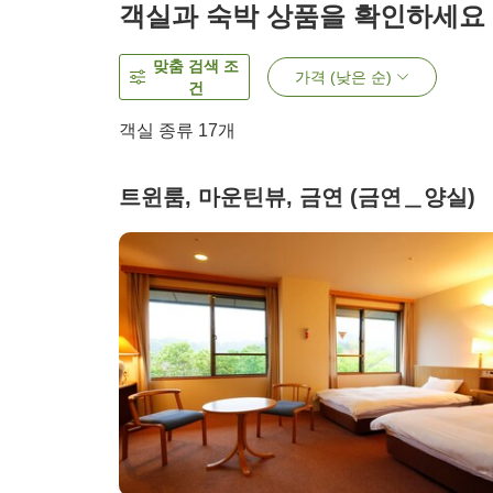
객실과 숙박 상품을 확인하세요
맞춤 검색 조
가격 (낮은 순)
건
객실 종류
17
개
트윈룸, 마운틴뷰, 금연 (금연＿양실)