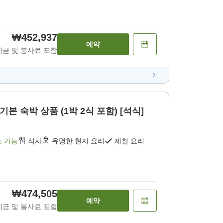
₩452,937
예약
세금 및 봉사료 포함
기본 숙박 상품 (1박 2식 포함) [석식]
소 가능
식사
유명한 현지 요리
제철 요리
₩474,505
예약
세금 및 봉사료 포함