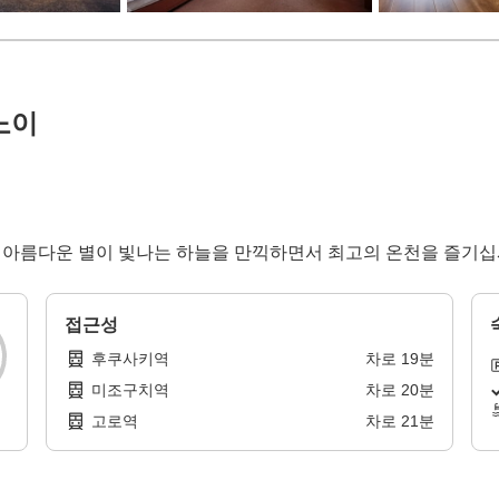
노이
! 아름다운 별이 빛나는 하늘을 만끽하면서 최고의 온천을 즐기십시오
접근성
후쿠사키역
차로
19
분
미조구치역
차로
20
분
고로역
차로
21
분