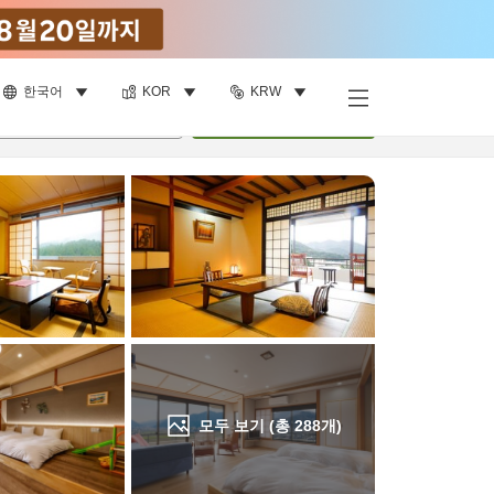
한국어
KOR
KRW
객실 보기
명
•
객실
1
개
검색
모두 보기 (총
288
개)