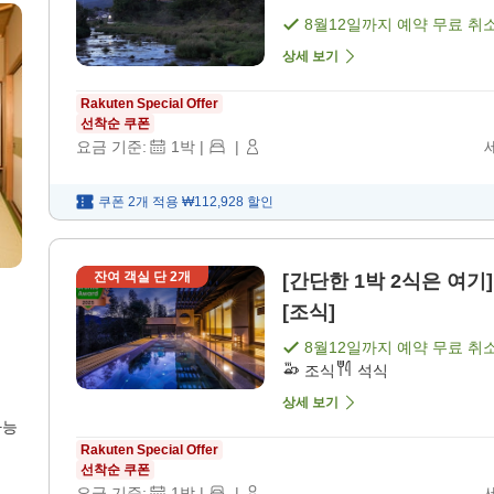
8월12일
까지 예약 무료 취
상세 보기
Rakuten Special Offer
선착순 쿠폰
요금 기준:
1
박
|
|
쿠폰 2개 적용
₩112,928
할인
잔여 객실 단
2
개
[간단한 1박 2식은 여기]
[조식]
8월12일
까지 예약 무료 취
조식
석식
상세 보기
가능
Rakuten Special Offer
선착순 쿠폰
요금 기준:
1
박
|
|