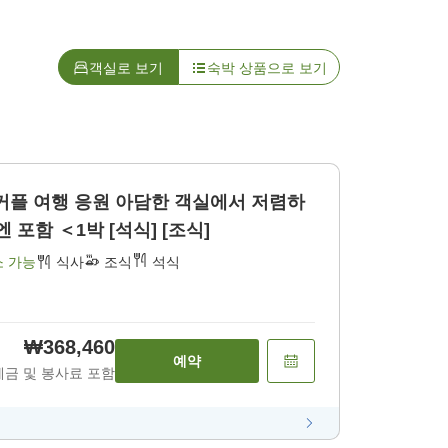
객실로 보기
숙박 상품으로 보기
 아담한 객실에서 저렴하
게 호텔 내 이용권 1000엔 포함 ＜1박 [석식] [조식]
소 가능
식사
조식
석식
₩368,460
예약
세금 및 봉사료 포함