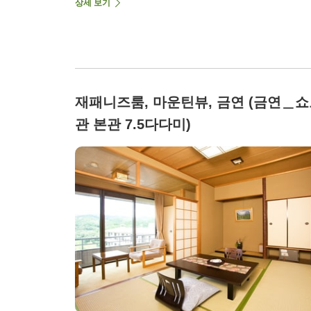
상세 보기
재패니즈룸, 마운틴뷰, 금연 (금연＿
관 본관 7.5다다미)