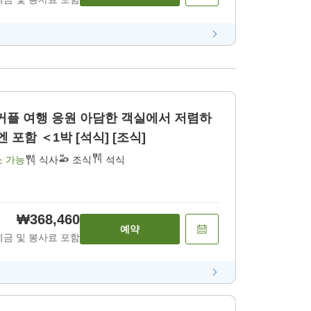
 아담한 객실에서 저렴하
게 호텔 내 이용권 1000엔 포함 ＜1박 [석식] [조식]
소 가능
식사
조식
석식
₩368,460
예약
세금 및 봉사료 포함