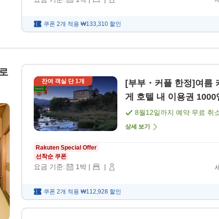
쿠폰 2개 적용
₩133,310
할인
쇼로
잔여 객실 단
1
개
[부부・커플 한정]여름 커플 여행 응원
8월12일
까지 예약 무료 취
상세 보기
Rakuten Special Offer
선착순 쿠폰
요금 기준:
1
박
|
|
쿠폰 2개 적용
₩112,928
할인