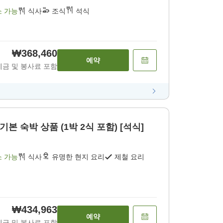
소 가능
식사
조식
석식
₩368,460
예약
세금 및 봉사료 포함
기본 숙박 상품 (1박 2식 포함) [석식]
소 가능
식사
유명한 현지 요리
제철 요리
₩434,963
예약
세금 및 봉사료 포함