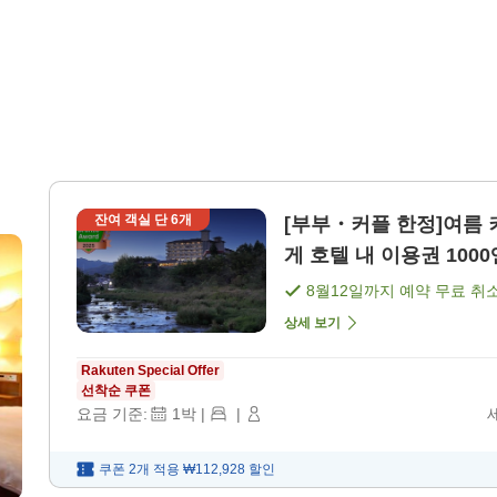
잔여 객실 단
6
개
[부부・커플 한정]여름 커플 여행 응원
8월12일
까지 예약 무료 취
상세 보기
Rakuten Special Offer
선착순 쿠폰
요금 기준:
1
박
|
|
쿠폰 2개 적용
₩112,928
할인