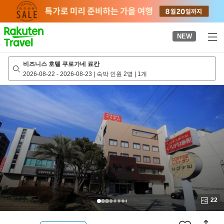
to
top
page
NEW
비즈니스 호텔 쿠로가네 료칸
2026-08-22
-
2026-08-23
|
숙박 인원 2명
|
1개
22