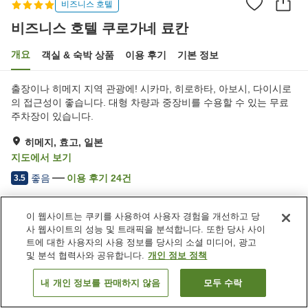
비즈니스 호텔
비즈니스 호텔 쿠로가네 료칸
개요
객실 & 숙박 상품
이용 후기
기본 정보
출장이나 히메지 지역 관광에! 시카마, 히로하타, 아보시, 다이시로
의 접근성이 좋습니다. 대형 차량과 중장비를 수용할 수 있는 무료
주차장이 있습니다.
히메지, 효고, 일본
지도에서 보기
좋음
이용 후기
24
건
3.5
이 웹사이트는 쿠키를 사용하여 사용자 경험을 개선하고 당
숙소 편의 시설/서비스
사 웹사이트의 성능 및 트래픽을 분석합니다. 또한 당사 사이
주차장
레스토랑
트에 대한 사용자의 사용 정보를 당사의 소셜 미디어, 광고
카페
자동판매기
및 분석 협력사와 공유합니다.
개인 정보 정책
내 개인 정보를 판매하지 않음
모두 수락
객실 보기
홈
일본
효고
히메지
비즈니스 호텔 쿠로가네 료칸