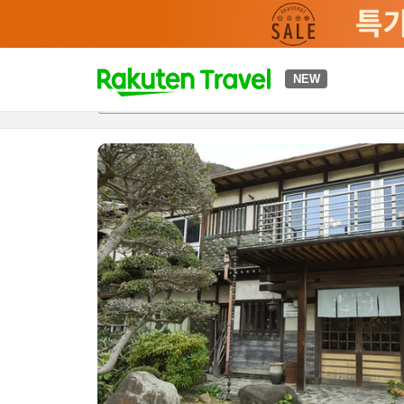
t
NEW
개요
객실 & 숙박 상품
이용 후기
편의 시설/서비스
o
p
P
a
g
e
_
s
e
a
r
c
h