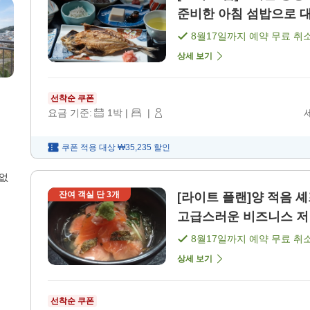
준비한 아침 섬밥으로 대
8월17일
까지 예약 무료 취
상세 보기
선착순 쿠폰
요금 기준:
1
박
|
|
쿠폰 적용 대상
₩35,235
할인
 없
잔여 객실 단
3
개
[라이트 플랜]양 적음 
고급스러운 비즈니스 저녁
8월17일
까지 예약 무료 취
상세 보기
선착순 쿠폰