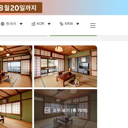
한국어
KOR
KRW
객실 보기
명
•
객실
1
개
검색
모두 보기 (총
70
개)