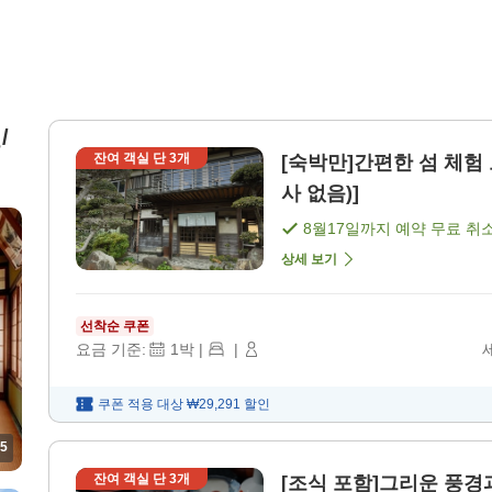
/
잔여 객실 단
3
개
[숙박만]간편한 섬 체험 도시를 떠나 대자연을 만끽 [룸 온리 (식
사 없음)]
8월17일
까지 예약 무료 취
상세 보기
선착순 쿠폰
요금 기준:
1
박
|
|
쿠폰 적용 대상
₩29,291
할인
5
잔여 객실 단
3
개
[조식 포함]그리운 풍