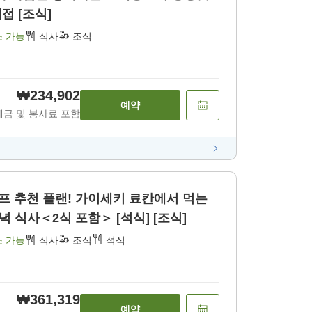
접 [조식]
소 가능
식사
조식
₩234,902
예약
세금 및 봉사료 포함
셰프 추천 플랜! 가이세키 료칸에서 먹는
 식사＜2식 포함＞ [석식] [조식]
소 가능
식사
조식
석식
₩361,319
예약