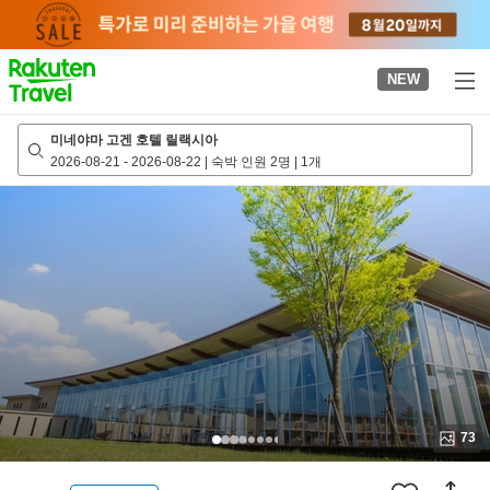
to
top
page
NEW
미네야마 고겐 호텔 릴랙시아
2026-08-21
-
2026-08-22
|
숙박 인원 2명
|
1개
73