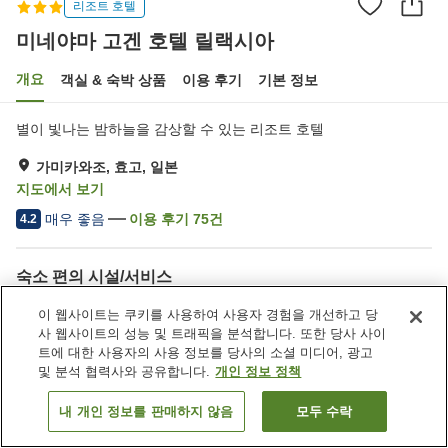
리조트 호텔
미네야마 고겐 호텔 릴랙시아
개요
객실 & 숙박 상품
이용 후기
기본 정보
별이 빛나는 밤하늘을 감상할 수 있는 리조트 호텔
가미카와조, 효고, 일본
지도에서 보기
매우 좋음
이용 후기
75
건
4.2
숙소 편의 시설/서비스
주차장
사우나
이 웹사이트는 쿠키를 사용하여 사용자 경험을 개선하고 당
레스토랑
카페
사 웹사이트의 성능 및 트래픽을 분석합니다. 또한 당사 사이
트에 대한 사용자의 사용 정보를 당사의 소셜 미디어, 광고
및 분석 협력사와 공유합니다.
개인 정보 정책
홈
일본
효고
가미카와조
미네야마 고겐 호텔 릴랙시아
내 개인 정보를 판매하지 않음
모두 수락
객실 보기