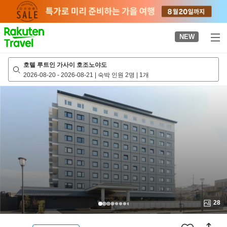
to
top
page
NEW
호텔 루트인 가사이 호조노야도
2026-08-20
-
2026-08-21
|
숙박 인원 2명
|
1개
28