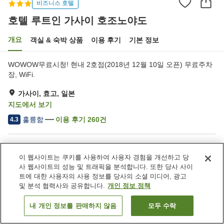
비즈니스 호텔
호텔 루트인 가사이 호조노야도
개요
객실 & 숙박 상품
이용 후기
기본 정보
WOWOW무료시청! 현내 2호점(2018년 12월 10일 오픈) 무료주차
장, WiFi.
가사이, 효고, 일본
지도에서 보기
훌륭함
이용 후기
260
건
4.3
숙소 편의 시설/서비스
이 웹사이트는 쿠키를 사용하여 사용자 경험을 개선하고 당
주차장
레스토랑
사 웹사이트의 성능 및 트래픽을 분석합니다. 또한 당사 사이
자동판매기
대욕장
트에 대한 사용자의 사용 정보를 당사의 소셜 미디어, 광고
및 분석 협력사와 공유합니다.
개인 정보 정책
홈
일본
효고
가사이
호텔 루트인 가사이 호조노야도
내 개인 정보를 판매하지 않음
모두 수락
객실 보기