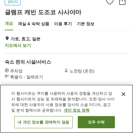
코티지
글램프 캐빈 도조코 사사야마
개요
객실 & 숙박 상품
이용 후기
기본 정보
가토, 효고, 일본
지도에서 보기
숙소 편의 시설/서비스
주차장
노천탕 (온천)
특별식 - 알레르기
홈
일본
효고
가토
글램프 캐빈 도조코 사사야마
이 웹사이트는 쿠키를 사용하여 사용자 경험을 개선하고 당
사 웹사이트의 성능 및 트래픽을 분석합니다. 또한 당사 사이
트에 대한 사용자의 사용 정보를 당사의 소셜 미디어, 광고
및 분석 협력사와 공유합니다.
개인 정보 정책
내 개인 정보를 판매하지 않음
모두 수락
객실 보기