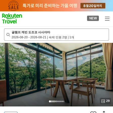
to
top
page
NEW
글램프 캐빈 도조코 사사야마
2026-08-20
-
2026-08-21
|
숙박 인원 2명
|
1개
29