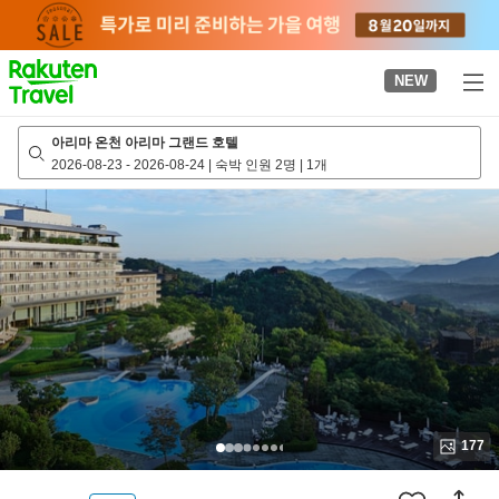
to
top
page
NEW
아리마 온천 아리마 그랜드 호텔
2026-08-23
-
2026-08-24
|
숙박 인원 2명
|
1개
177