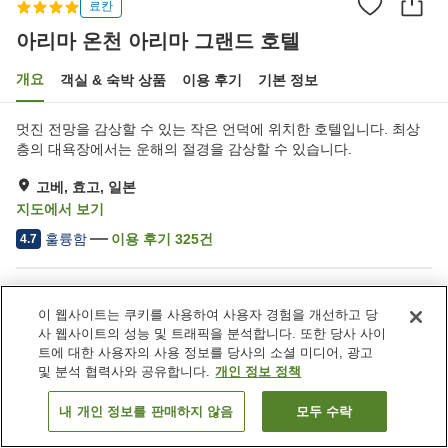
료칸
아리마 온천 아리마 그랜드 호텔
개요
객실 & 숙박 상품
이용 후기
기본 정보
멋진 전망을 감상할 수 있는 작은 언덕에 위치한 호텔입니다. 최상
층의 대욕장에서는 운해의 절경을 감상할 수 있습니다.
고베, 효고, 일본
지도에서 보기
훌륭함
이용 후기
325
건
4.7
숙소 편의 시설/서비스
이 웹사이트는 쿠키를 사용하여 사용자 경험을 개선하고 당
주차장
사우나
사 웹사이트의 성능 및 트래픽을 분석합니다. 또한 당사 사이
스파 / 미용실
수영장
트에 대한 사용자의 사용 정보를 당사의 소셜 미디어, 광고
및 분석 협력사와 공유합니다.
개인 정보 정책
홈
일본
효고
고베
아리마 온천 아리마 그랜드 호텔
내 개인 정보를 판매하지 않음
모두 수락
객실 보기