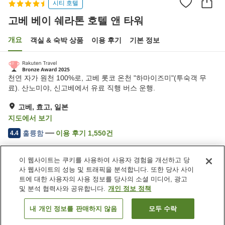
시티 호텔
고베 베이 쉐라톤 호텔 앤 타워
개요
객실 & 숙박 상품
이용 후기
기본 정보
천연 자가 원천 100%로, 고베 롯코 온천 "하마이즈미"(투숙객 무
료). 산노미야, 신고베에서 유료 직행 버스 운행.
고베, 효고, 일본
지도에서 보기
훌륭함
이용 후기
1,550
건
4.4
이 웹사이트는 쿠키를 사용하여 사용자 경험을 개선하고 당
숙소 편의 시설/서비스
사 웹사이트의 성능 및 트래픽을 분석합니다. 또한 당사 사이
Wi-Fi
주차장
트에 대한 사용자의 사용 정보를 당사의 소셜 미디어, 광고
사우나
스파 / 미용실
및 분석 협력사와 공유합니다.
개인 정보 정책
내 개인 정보를 판매하지 않음
모두 수락
객실 보기
홈
일본
효고
고베
고베 베이 쉐라톤 호텔 앤 타워