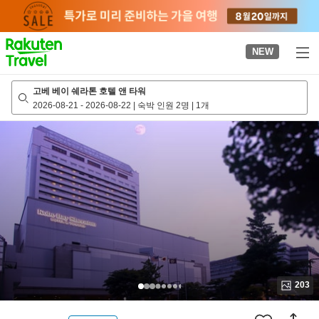
to
top
page
NEW
고베 베이 쉐라톤 호텔 앤 타워
2026-08-21
-
2026-08-22
|
숙박 인원 2명
|
1개
203