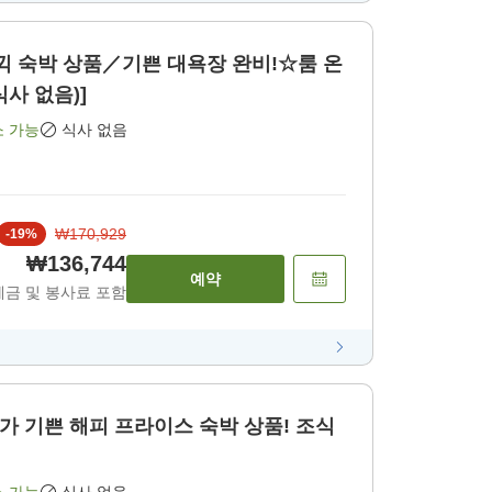
 숙박 상품／기쁜 대욕장 완비!☆룸 온
식사 없음)]
소 가능
식사 없음
₩170,929
-
19
%
₩136,744
예약
세금 및 봉사료 포함
두가 기쁜 해피 프라이스 숙박 상품! 조식