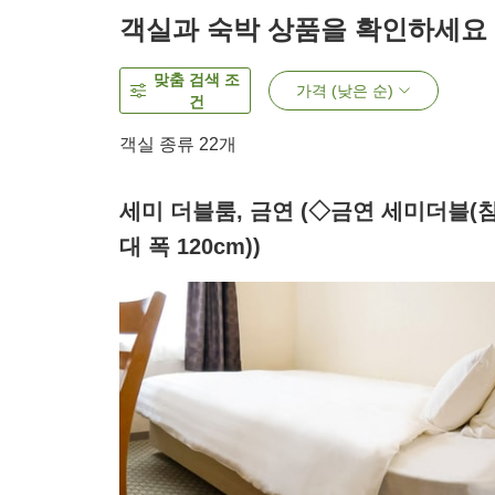
객실과 숙박 상품을 확인하세요
맞춤 검색 조
가격 (낮은 순)
건
객실 종류
22
개
세미 더블룸, 금연 (◇금연 세미더블(
대 폭 120cm))