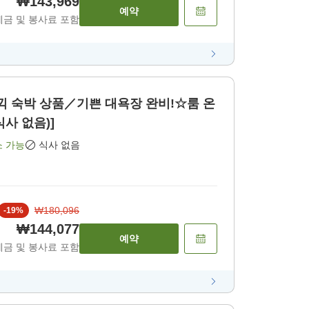
₩143,969
예약
세금 및 봉사료 포함
 숙박 상품／기쁜 대욕장 완비!☆룸 온
식사 없음)]
소 가능
식사 없음
₩180,096
-
19
%
₩144,077
예약
세금 및 봉사료 포함