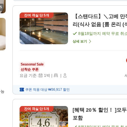
5
잔여 객실 단
5
개
【스탠다드】＼고베 만끽
리(식사 없음 [룸 온리 (
8월18일
까지 예약 무료 취
상세 보기
Seasonal Sale
선착순 쿠폰
요금 기준:
1
박
|
|
쿠폰 적용 대상
₩36,917
할인
가능
잔여 객실 단
5
개
[혜택 20％ 할인！ ]모
포함