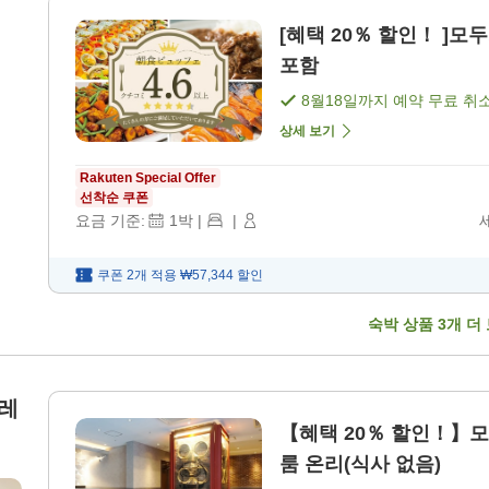
[혜택 20％ 할인！ ]모
포함
8월18일
까지 예약 무료 취
상세 보기
Rakuten Special Offer
선착순 쿠폰
요금 기준:
1
박
|
|
쿠폰 2개 적용
₩57,344
할인
숙박 상품
3
개 더
데레
【혜택 20％ 할인！】모
룸 온리(식사 없음)