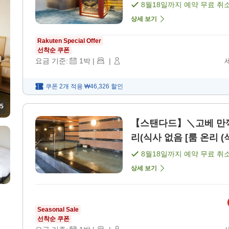
8월18일
까지 예약 무료 취
상세 보기
Rakuten Special Offer
선착순 쿠폰
요금 기준:
1
박
|
|
쿠폰 2개 적용
₩46,326
할인
5
【스탠다드】＼고베 만끽
리(식사 없음 [룸 온리 (
8월18일
까지 예약 무료 취
상세 보기
Seasonal Sale
선착순 쿠폰