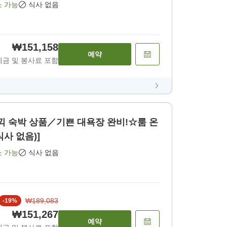
소 가능
식사 없음
₩151,158
예약
세금 및 봉사료 포함
 숙박 상품／기쁜 대욕장 완비!☆룸 온
식사 없음)]
소 가능
식사 없음
₩189,083
-
19
%
₩151,267
예약