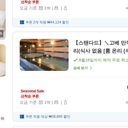
선착순 쿠폰
요금 기준:
1
박
|
|
쿠폰 2개 적용
₩44,124
할인
5
【스탠다드】＼고베 만끽
리(식사 없음 [룸 온리 (
8월18일
까지 예약 무료 취
상세 보기
Seasonal Sale
선착순 쿠폰
요금 기준:
1
박
|
|
쿠폰 적용 대상
₩38,895
할인
가능