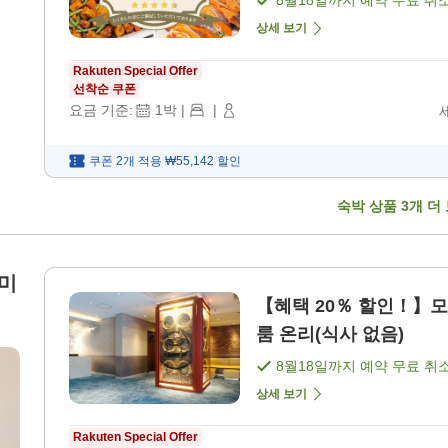
8월18일
까지 예약 무료 취
상세 보기
Rakuten Special Offer
선착순 쿠폰
요금 기준:
1
박
|
|
쿠폰 2개 적용
₩55,142
할인
숙박 상품
3
개 더
노미
【혜택 20％ 할인！】모
룸 온리(식사 없음)
8월18일
까지 예약 무료 취
상세 보기
Rakuten Special Offer