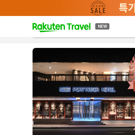
t
NEW
개요
객실 & 숙박 상품
이용 후기
편의 시설/서비스
o
p
P
a
g
e
_
s
e
a
r
c
h