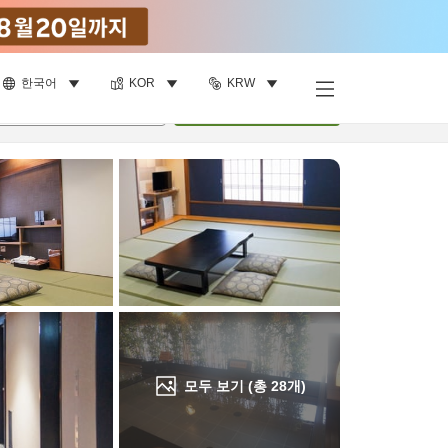
한국어
KOR
KRW
객실 보기
명
•
객실
1
개
검색
모두 보기 (총
28
개)