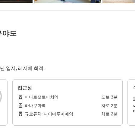
유야도
난 입지, 레저에 최적.
접근성
미나토모토마치역
도보
3
분
하나쿠마역
차로
2
분
규쿄류치･다이마루마에역
차로
2
분