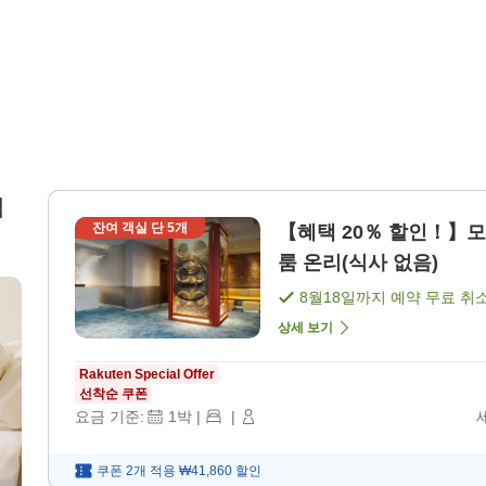
침
잔여 객실 단
5
개
【혜택 20％ 할인！】모
룸 온리(식사 없음)
8월18일
까지 예약 무료 취
상세 보기
Rakuten Special Offer
선착순 쿠폰
요금 기준:
1
박
|
|
쿠폰 2개 적용
₩41,860
할인