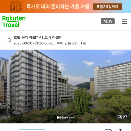
to
top
page
NEW
호텔 몬테 에르마나 고베 아말리
2026-08-20
-
2026-08-21
|
숙박 인원 2명
|
1개
27