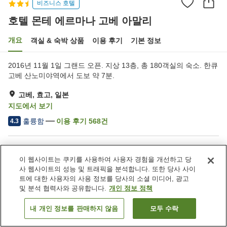
비즈니스 호텔
호텔 몬테 에르마나 고베 아말리
개요
객실 & 숙박 상품
이용 후기
기본 정보
2016년 11월 1일 그랜드 오픈. 지상 13층, 총 180객실의 숙소. 한큐
고베 산노미야역에서 도보 약 7분.
고베, 효고, 일본
지도에서 보기
훌륭함
이용 후기
568
건
4.3
숙소 편의 시설/서비스
이 웹사이트는 쿠키를 사용하여 사용자 경험을 개선하고 당
주차장
스파 / 미용실
사 웹사이트의 성능 및 트래픽을 분석합니다. 또한 당사 사이
자동판매기
세탁 (유료)
트에 대한 사용자의 사용 정보를 당사의 소셜 미디어, 광고
및 분석 협력사와 공유합니다.
개인 정보 정책
홈
일본
효고
고베
호텔 몬테 에르마나 고베 아말리
내 개인 정보를 판매하지 않음
모두 수락
객실 보기