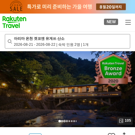
to
top
page
NEW
아리마 온천 겟코엔 유게쓰 산소
2026-08-21
-
2026-08-22
|
숙박 인원 2명
|
1개
105