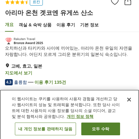
료칸
아리마 온천 겟코엔 유게쓰 산소
개요
객실 & 숙박 상품
이용 후기
기본 정보
오치하산과 타키카와 사이에 끼어있는, 아리마 온천 유일의 자연을
자랑합니다. 어딘지 모르게 그리운 분위기의 일본식 숙소입니다.
고베, 효고, 일본
지도에서 보기
훌륭함
이용 후기
135
건
4.3
이 웹사이트는 쿠키를 사용하여 사용자 경험을 개선하고 당
숙소 편의 시설/서비스
사 웹사이트의 성능 및 트래픽을 분석합니다. 또한 당사 사이
주차장
사우나
트에 대한 사용자의 사용 정보를 당사의 소셜 미디어, 광고
스파 / 미용실
바
및 분석 협력사와 공유합니다.
개인 정보 정책
내 개인 정보를 판매하지 않음
모두 수락
객실 보기
홈
일본
효고
고베
아리마 온천 겟코엔 유게쓰 산소