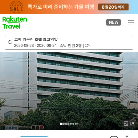
to
top
page
NEW
고베 리무진 호텔 효고역앞
2026-08-23
-
2026-08-24
|
숙박 인원 2명
|
1개
14