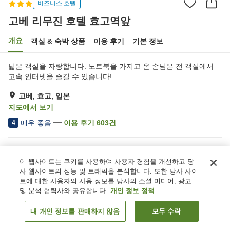
비즈니스 호텔
고베 리무진 호텔 효고역앞
개요
객실 & 숙박 상품
이용 후기
기본 정보
넓은 객실을 자랑합니다. 노트북을 가지고 온 손님은 전 객실에서
고속 인터넷을 즐길 수 있습니다!
고베, 효고, 일본
지도에서 보기
매우 좋음
이용 후기
603
건
4
숙소 편의 시설/서비스
이 웹사이트는 쿠키를 사용하여 사용자 경험을 개선하고 당
주차장
스파 / 미용실
사 웹사이트의 성능 및 트래픽을 분석합니다. 또한 당사 사이
레스토랑
자동판매기
트에 대한 사용자의 사용 정보를 당사의 소셜 미디어, 광고
및 분석 협력사와 공유합니다.
개인 정보 정책
홈
일본
효고
고베
고베 리무진 호텔 효고역앞
내 개인 정보를 판매하지 않음
모두 수락
객실 보기