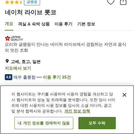
글램핑
네이처 라이브 롯코
개요
객실 & 숙박 상품
이용 후기
기본 정보
요리와 글램핑이 만나는 네이처 라이브에서 경험하는 자연과 음식
의 멋진 조화
고베, 효고, 일본
지도에서 보기
매우 훌륭함
이용 후기
35
건
4.8
숙소 편의 시설/서비스
이 웹사이트는 쿠키를 사용하여 사용자 경험을 개선하고 당
사 웹사이트의 성능 및 트래픽을 분석합니다. 또한 당사 사이
송영 서비스
택배
트에 대한 사용자의 사용 정보를 당사의 소셜 미디어, 광고
특별식 - 알레르기
및 분석 협력사와 공유합니다.
개인 정보 정책
내 개인 정보를 판매하지 않음
모두 수락
객실 보기
홈
일본
효고
고베
네이처 라이브 롯코