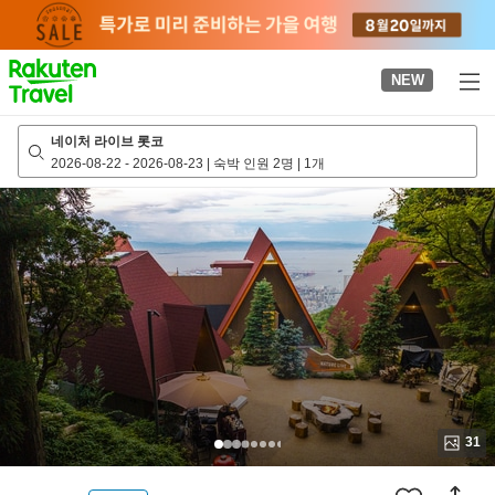
to
top
page
NEW
네이처 라이브 롯코
2026-08-22
-
2026-08-23
|
숙박 인원 2명
|
1개
31