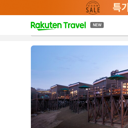
t
NEW
개요
객실 & 숙박 상품
이용 후기
편의 시설/서비스
o
p
P
a
g
e
_
s
e
a
r
c
h