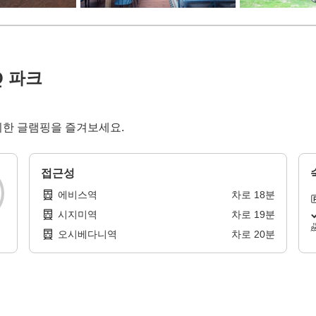
Q 파크
시한 글램핑을 즐겨보세요.
접근성
에비스역
차로
18
분
시지미역
차로
19
분
오시베다니역
차로
20
분