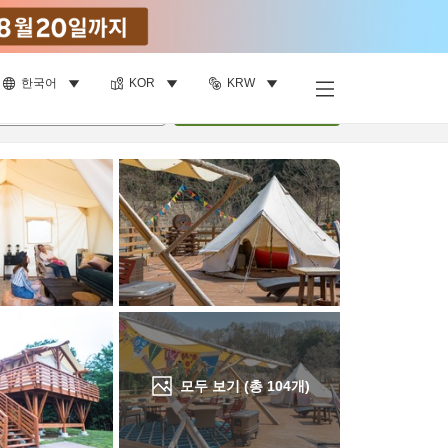
한국어
KOR
KRW
객실 보기
명
•
객실
1
개
검색
모두 보기 (총
104
개)