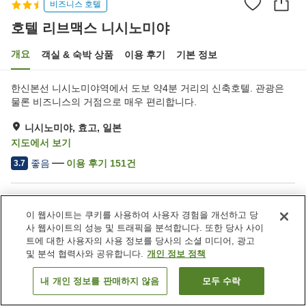
비즈니스 호텔
호텔 리브맥스 니시노미야
개요
객실 & 숙박 상품
이용 후기
기본 정보
한신본선 니시노미야역에서 도보 약4분 거리의 신축호텔. 관광은
물론 비즈니스의 거점으로 매우 편리합니다.
니시노미야, 효고, 일본
지도에서 보기
좋음
이용 후기
151
건
3.7
숙소 편의 시설/서비스
이 웹사이트는 쿠키를 사용하여 사용자 경험을 개선하고 당
자동판매기
세탁 (무료)
사 웹사이트의 성능 및 트래픽을 분석합니다. 또한 당사 사이
세탁 (유료)
트에 대한 사용자의 사용 정보를 당사의 소셜 미디어, 광고
및 분석 협력사와 공유합니다.
개인 정보 정책
홈
일본
효고
니시노미야
호텔 리브맥스 니시노미야
내 개인 정보를 판매하지 않음
모두 수락
객실 보기