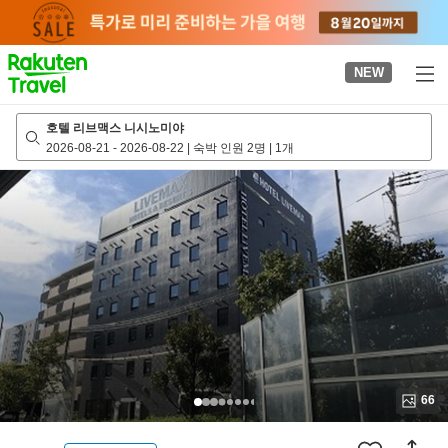
to
top
page
NEW
호텔 리브맥스 니시노미야
2026-08-21
-
2026-08-22
|
숙박 인원 2명
|
1개
66