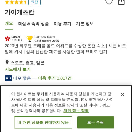
료칸
가이게츠칸
개요
객실 & 숙박 상품
이용 후기
기본 정보
2023년 라쿠텐 트래블 골드 어워드를 수상한 온천 숙소 | 해변 바로
앞에 위치 | 섬의 신선한 재료를 사용한 연회 요리로 인기
스모토, 효고, 일본
지도에서 보기
매우 좋음
이용 후기
1,817
건
4.3
이 웹사이트는 쿠키를 사용하여 사용자 경험을 개선하고 당
숙소 편의 시설/서비스
사 웹사이트의 성능 및 트래픽을 분석합니다. 또한 당사 사이
Wi-Fi
건물 내에 온천 있음
트에 대한 사용자의 사용 정보를 당사의 소셜 미디어, 광고
스파 / 미용실
레스토랑
및 분석 협력사와 공유합니다.
개인 정보 정책
내 개인 정보를 판매하지 않음
모두 수락
객실 보기
홈
일본
효고
스모토
가이게츠칸