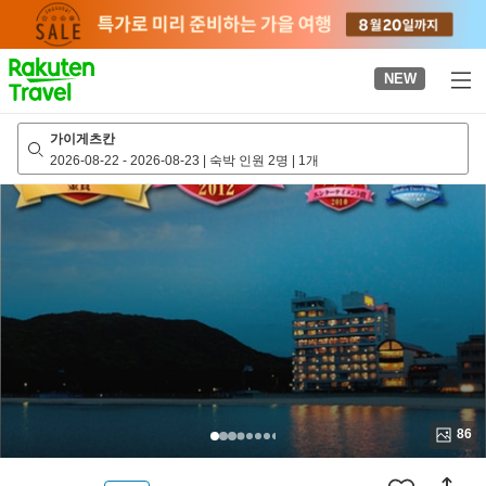
to
top
page
NEW
가이게츠칸
2026-08-22
-
2026-08-23
|
숙박 인원 2명
|
1개
86