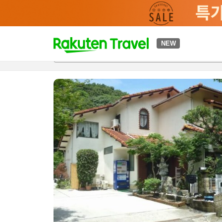
t
NEW
개요
객실 & 숙박 상품
이용 후기
편의 시설/서비스
o
p
P
a
g
e
_
s
e
a
r
c
h