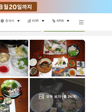
한국어
KOR
KRW
객실 보기
명
•
객실
1
개
검색
모두 보기 (총
24
개)