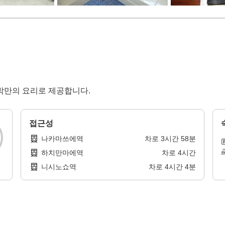
박만의 요리로 제공합니다.
접근성
나카마쓰에역
차로
3
시간
58
분
하치만마에역
차로
4
시간
니시노쇼역
차로
4
시간
4
분