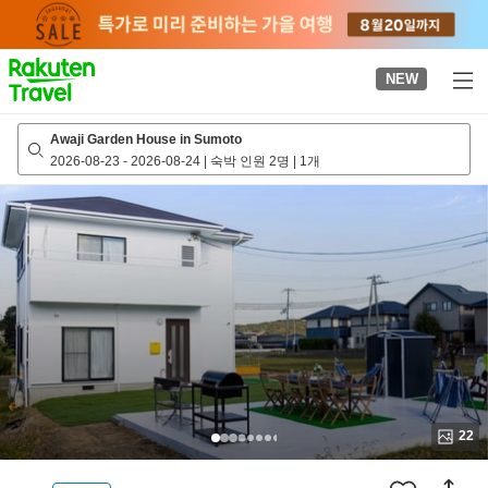
to
top
page
NEW
Awaji Garden House in Sumoto
2026-08-23
-
2026-08-24
|
숙박 인원 2명
|
1개
22