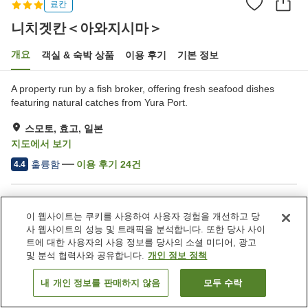
료칸
니치겟칸＜아와지시마＞
개요
객실 & 숙박 상품
이용 후기
기본 정보
A property run by a fish broker, offering fresh seafood dishes
featuring natural catches from Yura Port.
스모토, 효고, 일본
지도에서 보기
훌륭함
이용 후기
24
건
4.4
숙소 편의 시설/서비스
이 웹사이트는 쿠키를 사용하여 사용자 경험을 개선하고 당
주차장
연회장
사 웹사이트의 성능 및 트래픽을 분석합니다. 또한 당사 사이
트에 대한 사용자의 사용 정보를 당사의 소셜 미디어, 광고
및 분석 협력사와 공유합니다.
개인 정보 정책
홈
일본
효고
스모토
니치겟칸＜아와지시마＞
내 개인 정보를 판매하지 않음
모두 수락
객실 보기