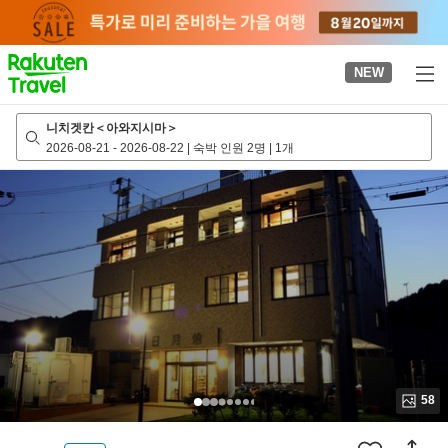
to
top
page
NEW
니치겟칸＜아와지시마＞
2026-08-21
-
2026-08-22
|
숙박 인원 2명
|
1개
58