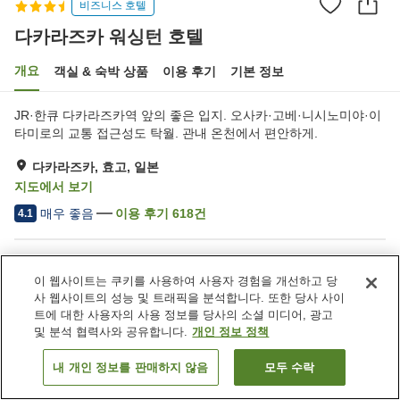
비즈니스 호텔
다카라즈카 워싱턴 호텔
개요
객실 & 숙박 상품
이용 후기
기본 정보
JR·한큐 다카라즈카역 앞의 좋은 입지. 오사카·고베·니시노미야·이
타미로의 교통 접근성도 탁월. 관내 온천에서 편안하게.
다카라즈카, 효고, 일본
지도에서 보기
매우 좋음
이용 후기
618
건
4.1
숙소 편의 시설/서비스
이 웹사이트는 쿠키를 사용하여 사용자 경험을 개선하고 당
주차장
스파 / 미용실
사 웹사이트의 성능 및 트래픽을 분석합니다. 또한 당사 사이
레스토랑
라운지
트에 대한 사용자의 사용 정보를 당사의 소셜 미디어, 광고
및 분석 협력사와 공유합니다.
개인 정보 정책
홈
일본
효고
다카라즈카
다카라즈카 워싱턴 호텔
내 개인 정보를 판매하지 않음
모두 수락
객실 보기