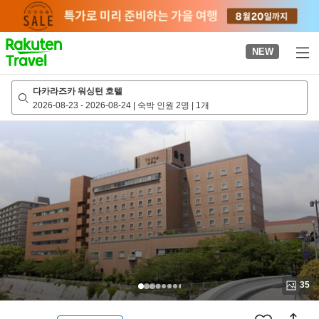
to
top
page
NEW
다카라즈카 워싱턴 호텔
2026-08-23
-
2026-08-24
|
숙박 인원 2명
|
1개
35