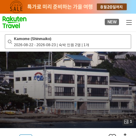
to
top
page
NEW
Kamome (Shinmaiko)
2026-08-22
-
2026-08-23
|
숙박 인원 2명
|
1개
1