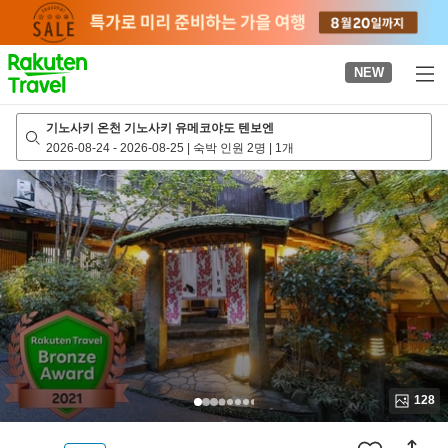
to
top
page
NEW
기노사키 온천 기노사키 유메코야도 텐보엔
2026-08-24
-
2026-08-25
|
숙박 인원 2명
|
1개
128