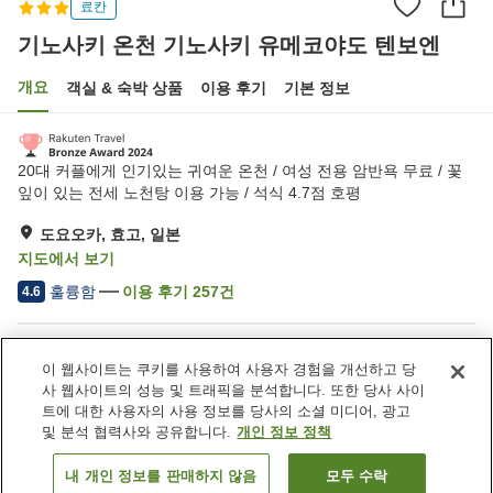
료칸
기노사키 온천 기노사키 유메코야도 텐보엔
개요
객실 & 숙박 상품
이용 후기
기본 정보
20대 커플에게 인기있는 귀여운 온천 / 여성 전용 암반욕 무료 / 꽃
잎이 있는 전세 노천탕 이용 가능 / 석식 4.7점 호평
도요오카, 효고, 일본
지도에서 보기
훌륭함
이용 후기
257
건
4.6
숙소 편의 시설/서비스
이 웹사이트는 쿠키를 사용하여 사용자 경험을 개선하고 당
주차장
암반욕
사 웹사이트의 성능 및 트래픽을 분석합니다. 또한 당사 사이
상점
노천탕 (온천)
트에 대한 사용자의 사용 정보를 당사의 소셜 미디어, 광고
및 분석 협력사와 공유합니다.
개인 정보 정책
홈
일본
효고
도요오카
내 개인 정보를 판매하지 않음
모두 수락
객실 보기
기노사키 온천 기노사키 유메코야도 텐보엔