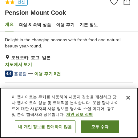
펜션
Pension Mount Cook
개요
객실 & 숙박 상품
이용 후기
기본 정보
Delight in the changing seasons with fresh food and natural
beauty year-round.
도요오카, 효고, 일본
지도에서 보기
훌륭함
이용 후기
8
건
4.4
숙소 편의 시설/서비스
이 웹사이트는 쿠키를 사용하여 사용자 경험을 개선하고 당
주차장
장비 건조실
사 웹사이트의 성능 및 트래픽을 분석합니다. 또한 당사 사이
바비큐 시설
송영 서비스
트에 대한 사용자의 사용 정보를 당사의 소셜 미디어, 광고
및 분석 협력사와 공유합니다.
개인 정보 정책
홈
일본
효고
도요오카
Pension Mount Cook
내 개인 정보를 판매하지 않음
모두 수락
객실 보기