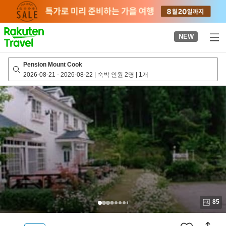
to
top
page
NEW
Pension Mount Cook
2026-08-21
-
2026-08-22
|
숙박 인원 2명
|
1개
85