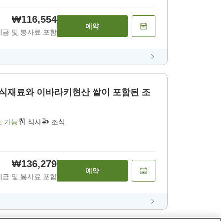
₩116,554
예약
세금 및 봉사료 포함
 식재료와 이바라키현산 쌀이 포함된 조
소 가능
식사
조식
₩136,279
예약
세금 및 봉사료 포함