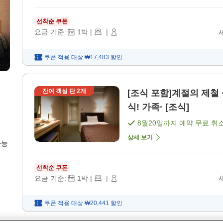
선착순 쿠폰
요금 기준:
1
박
|
|
쿠폰 적용 대상
₩17,483
할인
잔여 객실 단
2
개
[조식 포함]계절의 제철
식! 가족· [조식]
8월20일
까지 예약 무료 취
상세 보기
가능
선착순 쿠폰
요금 기준:
1
박
|
|
쿠폰 적용 대상
₩20,441
할인