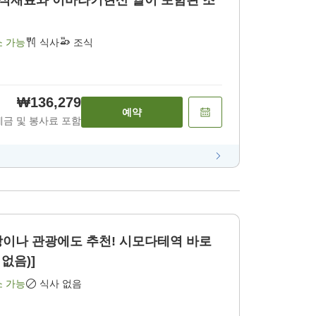
 식재료와 이바라키현산 쌀이 포함된 조
소 가능
식사
조식
₩136,279
예약
세금 및 봉사료 포함
출장이나 관광에도 추천! 시모다테역 바로
없음)]
소 가능
식사 없음