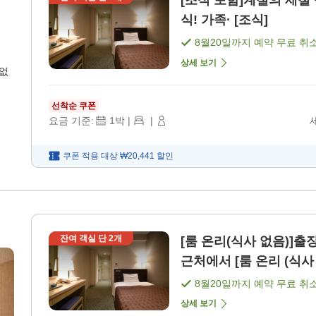
[조식 포함]계절의 제철
식! 가족· [조식]
8월20일
까지 예약 무료 취
상세 보기
 없
선착순 쿠폰
요금 기준:
1
박
|
|
쿠폰 적용 대상
₩20,441
할인
잔여 객실 단
2
개
[룸 온리(식사 없음)]
근처에서 [룸 온리 (식사 
8월20일
까지 예약 무료 취
상세 보기