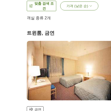
맞춤 검색 조
가격 (낮은 순)
건
객실 종류
2
개
트윈룸, 금연
금연