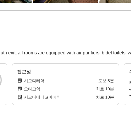
h exit, all rooms are equipped with air purifiers, bidet toilets,
접근성
시모다테역
도보
8
분
오타고역
차로
10
분
시모다테니코마에역
차로
10
분