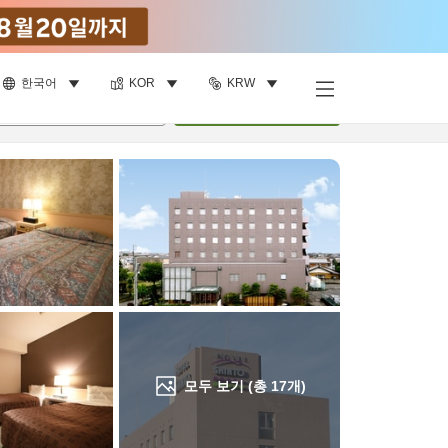
한국어
KOR
KRW
객실 보기
명
•
객실
1
개
검색
모두 보기 (총
17
개)