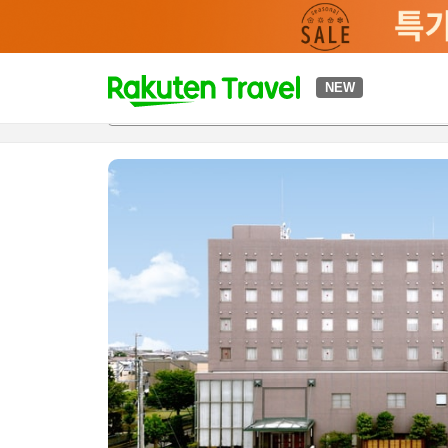
t
NEW
개요
객실 & 숙박 상품
이용 후기
편의 시설/서비스
o
p
P
a
g
e
_
s
e
a
r
c
h