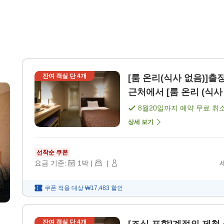
잔여 객실 단
4
개
[룸 온리(식사 없음)]
근처에서 [룸 온리 (식사 
8월20일
까지 예약 무료 취
상세 보기
선착순 쿠폰
요금 기준:
1
박
|
|
쿠폰 적용 대상
₩17,483
할인
잔여 객실 단
4
개