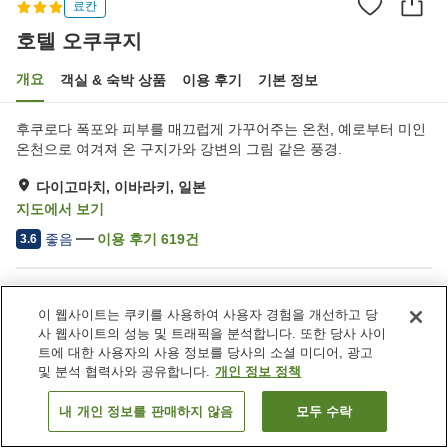
료칸
호텔 오쿠쿠지
개요
객실 & 숙박 상품
이용 후기
기본 정보
후쿠로다 폭포와 피부를 매끄럽게 가꾸어주는 온천, 예로부터 미인
온천으로 여겨져 온 구지가와 강변의 그림 같은 풍경.
다이고마치, 이바라키, 일본
지도에서 보기
좋음
이용 후기
619
건
3.6
숙소 편의 시설/서비스
이 웹사이트는 쿠키를 사용하여 사용자 경험을 개선하고 당
주차장
자동판매기
사 웹사이트의 성능 및 트래픽을 분석합니다. 또한 당사 사이
상점
노천탕 (온천)
트에 대한 사용자의 사용 정보를 당사의 소셜 미디어, 광고
및 분석 협력사와 공유합니다.
개인 정보 정책
홈
일본
이바라키
다이고마치
호텔 오쿠쿠지
내 개인 정보를 판매하지 않음
모두 수락
객실 보기