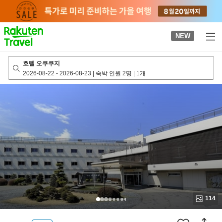
to
top
page
NEW
호텔 오쿠쿠지
2026-08-22
-
2026-08-23
|
숙박 인원 2명
|
1개
114