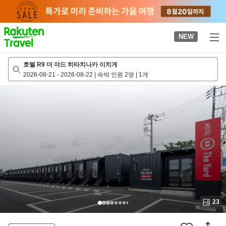
to
top
page
NEW
호텔 R9 더 야드 히타치나카 이치게
2026-08-21
-
2026-08-22
|
숙박 인원 2명
|
1개
23