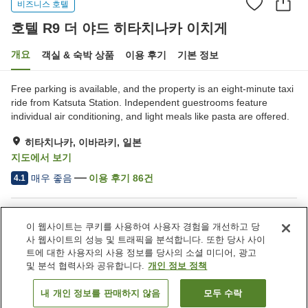
비즈니스 호텔
호텔 R9 더 야드 히타치나카 이치게
개요
객실 & 숙박 상품
이용 후기
기본 정보
Free parking is available, and the property is an eight-minute taxi
ride from Katsuta Station. Independent guestrooms feature
individual air conditioning, and light meals like pasta are offered.
히타치나카, 이바라키, 일본
지도에서 보기
매우 좋음
이용 후기
86
건
4.1
숙소 편의 시설/서비스
이 웹사이트는 쿠키를 사용하여 사용자 경험을 개선하고 당
주차장
자동판매기
사 웹사이트의 성능 및 트래픽을 분석합니다. 또한 당사 사이
세탁 (유료)
트에 대한 사용자의 사용 정보를 당사의 소셜 미디어, 광고
및 분석 협력사와 공유합니다.
개인 정보 정책
홈
일본
이바라키
히타치나카
내 개인 정보를 판매하지 않음
모두 수락
객실 보기
호텔 R9 더 야드 히타치나카 이치게