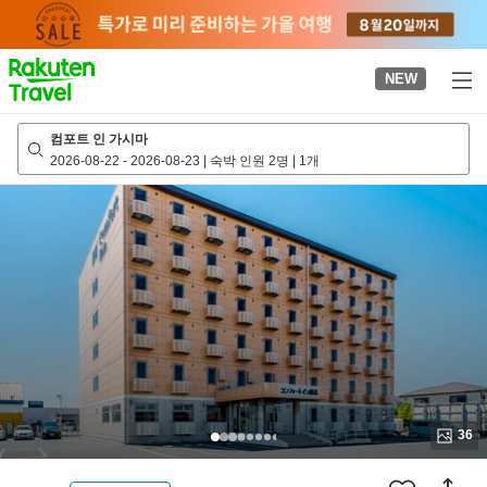
to
top
page
NEW
컴포트 인 가시마
2026-08-22
-
2026-08-23
|
숙박 인원 2명
|
1개
36