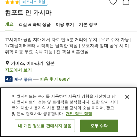
비즈니스 호텔
컴포트 인 가시마
개요
객실 & 숙박 상품
이용 후기
기본 정보
고시야마 공업 지대에서 차로 단 5분 거리에 위치 | 무료 주차 가능 |
17제곱미터부터 시작되는 널찍한 객실 | 보호자와 침대 공유 시 미
취학 아동 무료 숙박 가능 | 전 객실 비흡연실
가미스, 이바라키, 일본
지도에서 보기
매우 좋음
이용 후기
660
건
4.2
이 웹사이트는 쿠키를 사용하여 사용자 경험을 개선하고 당
숙소 편의 시설/서비스
사 웹사이트의 성능 및 트래픽을 분석합니다. 또한 당사 사이
주차장
자동판매기
트에 대한 사용자의 사용 정보를 당사의 소셜 미디어, 광고
세탁 (유료)
택배
및 분석 협력사와 공유합니다.
개인 정보 정책
내 개인 정보를 판매하지 않음
모두 수락
객실 보기
홈
일본
이바라키
가미스
컴포트 인 가시마