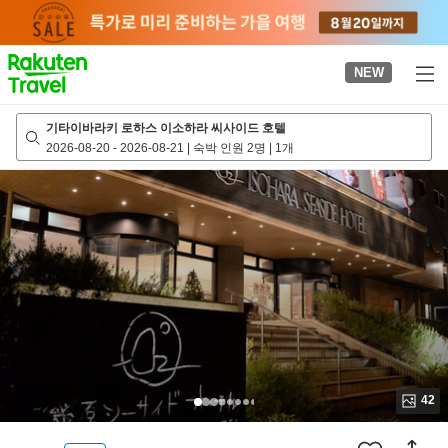
to
top
page
NEW
기타이바라키 로하스 이소하라 씨사이드 호텔
2026-08-20
-
2026-08-21
|
숙박 인원 2명
|
1개
42