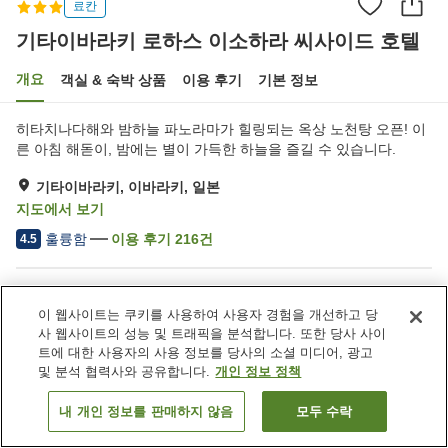
료칸
기타이바라키 로하스 이소하라 씨사이드 호텔
개요
객실 & 숙박 상품
이용 후기
기본 정보
히타치나다해와 밤하늘 파노라마가 힐링되는 옥상 노천탕 오픈! 이
른 아침 해돋이, 밤에는 별이 가득한 하늘을 즐길 수 있습니다.
기타이바라키, 이바라키, 일본
지도에서 보기
훌륭함
이용 후기
216
건
4.5
숙소 편의 시설/서비스
이 웹사이트는 쿠키를 사용하여 사용자 경험을 개선하고 당
Wi-Fi
완전 금연
사 웹사이트의 성능 및 트래픽을 분석합니다. 또한 당사 사이
자동판매기
주차 (무료)
트에 대한 사용자의 사용 정보를 당사의 소셜 미디어, 광고
및 분석 협력사와 공유합니다.
개인 정보 정책
홈
일본
이바라키
기타이바라키
내 개인 정보를 판매하지 않음
모두 수락
객실 보기
기타이바라키 로하스 이소하라 씨사이드 호텔